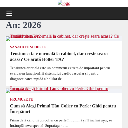
Skip
to
content
An:
2026
SANATATE SI DIETE
Tensiunea ta e normală la cabinet, dar crește seara
acasă? Ce arată Holter TA?
Tensiunea arterială este un parametru extrem de important pentru
evaluarea funcționării sistemului cardiovascular și pentru
diagnosticarea rapidă a bolilor de…
FRUMUSETE
Cum să Alegi Primul Tău Colier cu Perle: Ghid pentru
Începători
Prima dată când ții un colier cu perle în lumină și îl înclini ușor, se
întâmplă ceva special. Suprafața nu…