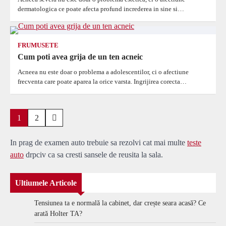
dermatologica ce poate afecta profund increderea in sine si…
FRUMUSETE
Cum poti avea grija de un ten acneic
Acneea nu este doar o problema a adolescentilor, ci o afectiune
frecventa care poate aparea la orice varsta. Ingrijirea corecta…
Paginație
1
2
articole
In prag de examen auto trebuie sa rezolvi cat mai multe
teste
auto
drpciv ca sa cresti sansele de reusita la sala.
Ultiumele Articole
Tensiunea ta e normală la cabinet, dar crește seara acasă? Ce
arată Holter TA?