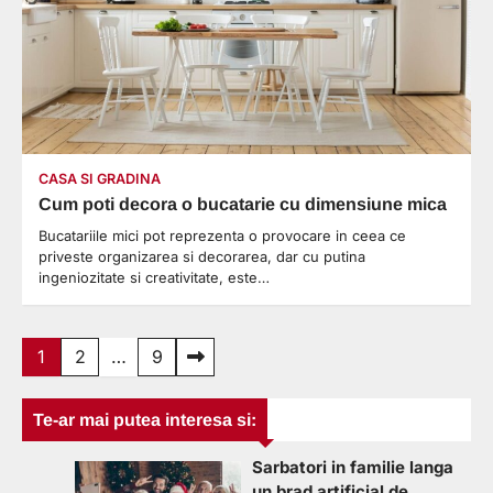
CASA SI GRADINA
Cum poti decora o bucatarie cu dimensiune mica
Bucatariile mici pot reprezenta o provocare in ceea ce
priveste organizarea si decorarea, dar cu putina
ingeniozitate si creativitate, este…
Paginație
1
2
…
9
articole
Te-ar mai putea interesa si:
Sarbatori in familie langa
un brad artificial de