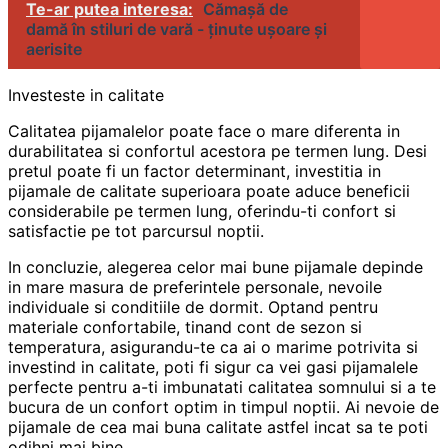
Te-ar putea interesa:
Cămașă de
damă în stiluri de vară - ținute ușoare și
aerisite
Investeste in calitate
Calitatea pijamalelor poate face o mare diferenta in
durabilitatea si confortul acestora pe termen lung. Desi
pretul poate fi un factor determinant, investitia in
pijamale de calitate superioara poate aduce beneficii
considerabile pe termen lung, oferindu-ti confort si
satisfactie pe tot parcursul noptii.
In concluzie, alegerea celor mai bune pijamale depinde
in mare masura de preferintele personale, nevoile
individuale si conditiile de dormit. Optand pentru
materiale confortabile, tinand cont de sezon si
temperatura, asigurandu-te ca ai o marime potrivita si
investind in calitate, poti fi sigur ca vei gasi pijamalele
perfecte pentru a-ti imbunatati calitatea somnului si a te
bucura de un confort optim in timpul noptii. Ai nevoie de
pijamale de cea mai buna calitate astfel incat sa te poti
odihni mai bine.