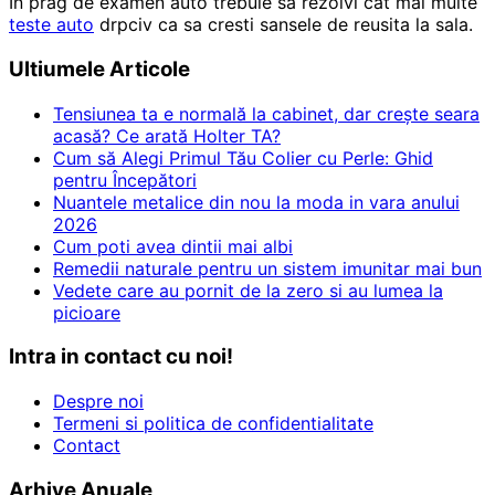
In prag de examen auto trebuie sa rezolvi cat mai multe
teste auto
drpciv ca sa cresti sansele de reusita la sala.
Ultiumele Articole
Tensiunea ta e normală la cabinet, dar crește seara
acasă? Ce arată Holter TA?
Cum să Alegi Primul Tău Colier cu Perle: Ghid
pentru Începători
Nuantele metalice din nou la moda in vara anului
2026
Cum poti avea dintii mai albi
Remedii naturale pentru un sistem imunitar mai bun
Vedete care au pornit de la zero si au lumea la
picioare
Intra in contact cu noi!
Despre noi
Termeni si politica de confidentialitate
Contact
Arhive Anuale