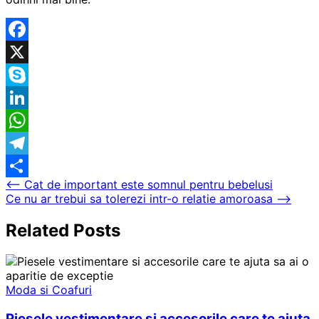
Facebook
X
Skype
LinkedIn
WhatsApp
Telegram
Navigare
⟵
Cat de important este somnul pentru bebelusi
Partajează
Ce nu ar trebui sa tolerezi intr-o relatie amoroasa
⟶
în
articole
Related Posts
Moda si Coafuri
Piesele vestimentare si accesorile care te ajuta