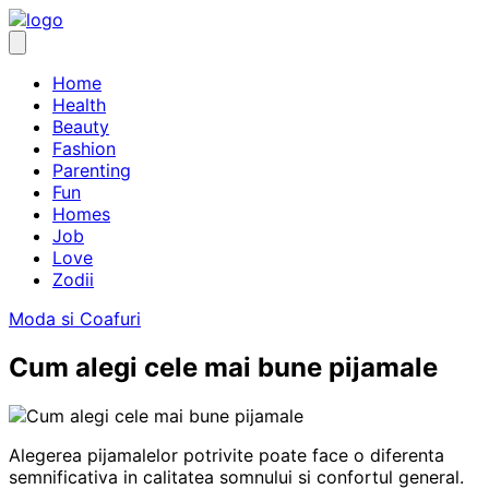
Skip
to
content
Home
Health
Beauty
Fashion
Parenting
Fun
Homes
Job
Love
Zodii
Moda si Coafuri
Cum alegi cele mai bune pijamale
Alegerea pijamalelor potrivite poate face o diferenta
semnificativa in calitatea somnului si confortul general.