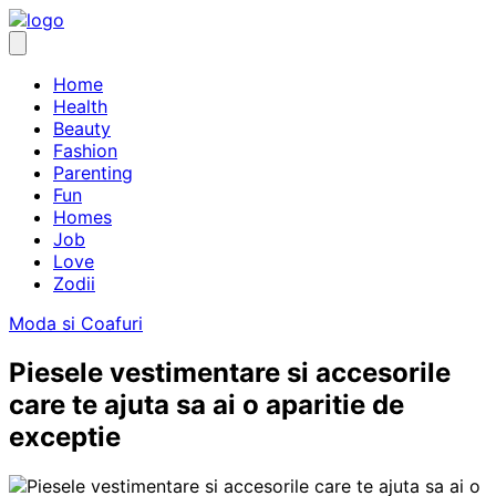
Skip
to
content
Home
Health
Beauty
Fashion
Parenting
Fun
Homes
Job
Love
Zodii
Moda si Coafuri
Piesele vestimentare si accesorile
care te ajuta sa ai o aparitie de
exceptie