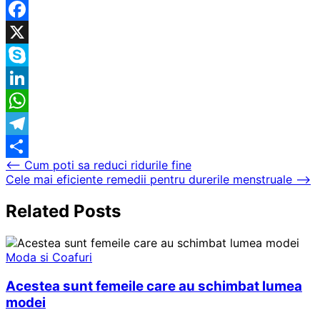
Facebook
X
Skype
LinkedIn
WhatsApp
Telegram
Navigare
⟵
Cum poti sa reduci ridurile fine
Partajează
Cele mai eficiente remedii pentru durerile menstruale
⟶
în
articole
Related Posts
Moda si Coafuri
Acestea sunt femeile care au schimbat lumea
modei