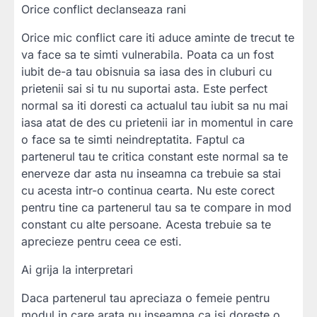
Orice conflict declanseaza rani
Orice mic conflict care iti aduce aminte de trecut te
va face sa te simti vulnerabila. Poata ca un fost
iubit de-a tau obisnuia sa iasa des in cluburi cu
prietenii sai si tu nu suportai asta. Este perfect
normal sa iti doresti ca actualul tau iubit sa nu mai
iasa atat de des cu prietenii iar in momentul in care
o face sa te simti neindreptatita. Faptul ca
partenerul tau te critica constant este normal sa te
enerveze dar asta nu inseamna ca trebuie sa stai
cu acesta intr-o continua cearta. Nu este corect
pentru tine ca partenerul tau sa te compare in mod
constant cu alte persoane. Acesta trebuie sa te
aprecieze pentru ceea ce esti.
Ai grija la interpretari
Daca partenerul tau apreciaza o femeie pentru
modul in care arata nu inseamna ca isi doreste o