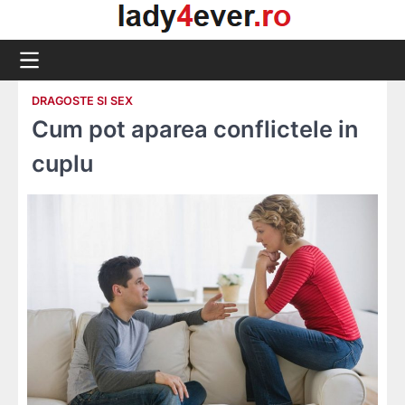
Skip
to
content
DRAGOSTE SI SEX
Cum pot aparea conflictele in
cuplu