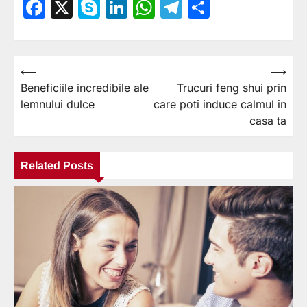
Facebook
X
Skype
LinkedIn
WhatsApp
Telegram
Partajea
⟵
⟶
Navigare
Beneficiile incredibile ale
Trucuri feng shui prin
în
lemnului dulce
care poti induce calmul in
articole
casa ta
Related Posts