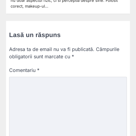
nu doar aspectul fizic, ci si perceptia despre sine. Folosit
corect, makeup-ul…
Lasă un răspuns
Adresa ta de email nu va fi publicată.
Câmpurile
obligatorii sunt marcate cu
*
Comentariu
*