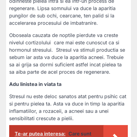
odihneste pielea intra si ea intr-un process de
regenerare. Lipsa somnului va duce la aparitia
pungilor de sub ochi, cearcane, ten palid si la
accelerarea procesului de imbatranire.
Oboseala cauzata de noptile pierdute va creste
nivelul cortizolului care mai este cunoscut ca si
hormonul stresului. Stresul va stimuli productia se
sebum iar asta va duce la aparitia acneei. Trebuie
sa ai grija sa dormi suficient astfel incat pielea ta
sa aiba parte de acel proces de regenerare.
Adu linistea in viata ta
Stresul nu este deloc sanatos atat pentru psihic cat
si pentru pielea ta. Asta va duce in timp la aparitia
inflamatiilor, a rozaceii, a acneei sau a unei
sensibilitati crescute a pielii.
Te-ar putea interesa:
Care sunt