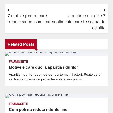
⟵
⟶
Navigare
7 motive pentru care
Iata care sunt cele 7
în
trebuie sa consumi cafea
alimente care te scapa de
articole
celulita
Related Posts
FRUMUSETE
Motivele care duc la aparitia ridurilor
Aparitia ridurilor depinde de foarte multi factori. Poate ca uti
sa iti aplici crema cu protectie solara sau pur si…
FRUMUSETE
Cum poti sa reduci ridurile fine