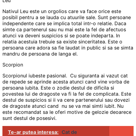
Leu
Nativul Leu este un orgolios care va face orice este
posibil pentru a se lauda cu atuurile sale. Sunt persoane
independente care se implica total intr-o relatie. Daca
simte ca partenerul sau nu mai este la fel de afectuos
atunci va deveni suspicios si se poate indeparta. In
relatia acestuia trebuie sa existe sinceritatea. Este o
persoana care adora sa fie laudat in public si sa se simta
mandru de persoana de langa el.
Scorpion
Scorpionul iubeste pasional. Cu siguranta ai vazut cat
de repede se aprinde acesta atunci cand vine vorba de
persoana iubita. Este o zodie destul de dificila si
povestea lui de dragoste va fi la fel de complicata. Este
destul de suspicios si ii va cere partenerului sau dovezi
de dragoste atunci cand nu se va mai simti iubit. Nu
este recomandat sa le oferi motive de gelozie deoarece
sunt destul de posesivi.
Te-ar putea interesa:
Cat de