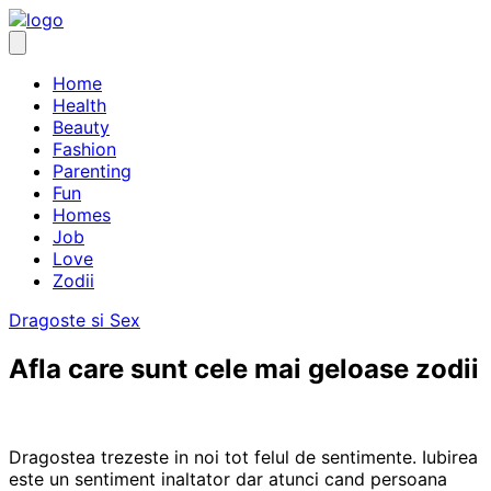
Skip
to
content
Home
Health
Beauty
Fashion
Parenting
Fun
Homes
Job
Love
Zodii
Dragoste si Sex
Afla care sunt cele mai geloase zodii
Dragostea trezeste in noi tot felul de sentimente. Iubirea
este un sentiment inaltator dar atunci cand persoana