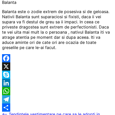
Balanta
Balanta este o zodie extrem de posesiva si de geloasa.
Nativii Balanta sunt suparaciosi si fixisti, daca ii vei
supara va fi destul de greu sa ii impaci. In ceea ce
priveste dragostea sunt extrem de perfectionisti. Daca
te vei uita mai mult la o persoana , nativul Balanta iti va
atrage atentia pe moment dar si dupa aceea. Iti va
aduce aminte ori de cate ori are ocazia de toate
greselile pe care le-ai facut.
Facebook
X
Skype
LinkedIn
WhatsApp
Telegram
⟵
Tendintele vestimentare pe care sa le adopti in