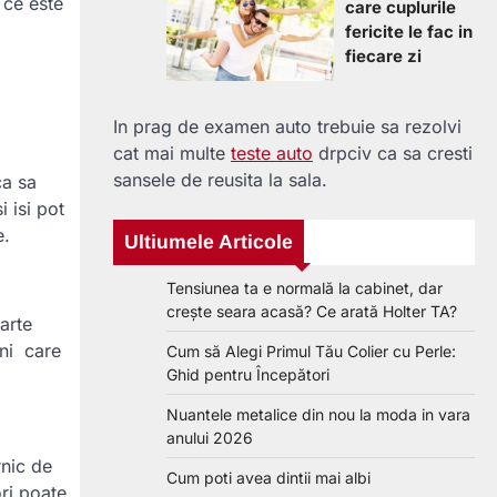
 ce este
care cuplurile
fericite le fac in
fiecare zi
In prag de examen auto trebuie sa rezolvi
cat mai multe
teste auto
drpciv ca sa cresti
sansele de reusita la sala.
ca sa
 isi pot
e.
Ultiumele Articole
Tensiunea ta e normală la cabinet, dar
crește seara acasă? Ce arată Holter TA?
arte
uni care
Cum să Alegi Primul Tău Colier cu Perle:
Ghid pentru Începători
Nuantele metalice din nou la moda in vara
anului 2026
rnic de
Cum poti avea dintii mai albi
ori poate