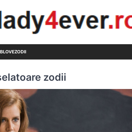
B
LOVE
ZODII
selatoare zodii