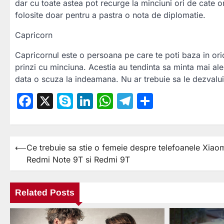
dar cu toate astea pot recurge la minciuni ori de cate o
folosite doar pentru a pastra o nota de diplomatie.
Capricorn
Capricornul este o persoana pe care te poti baza in or
prinzi cu minciuna. Acestia au tendinta sa minta mai ales
data o scuza la indeamana. Nu ar trebuie sa le dezvalui 
Facebook
X
Skype
LinkedIn
WhatsApp
Telegram
Partajea
⟵
Ce trebuie sa stie o femeie despre telefoanele Xiao
Navigare
Redmi Note 9T si Redmi 9T
în
articole
Related Posts