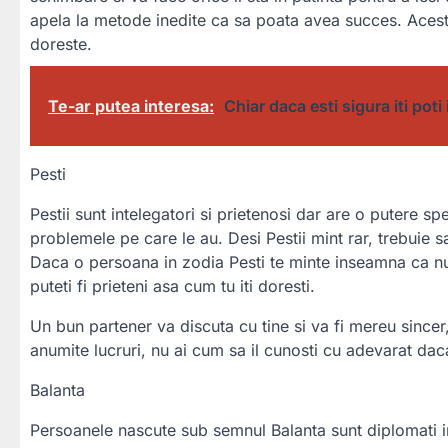
apela la metode inedite ca sa poata avea succes. Acesta
doreste.
Te-ar putea interesa:
Chiar daca esti sigura iti pot
Pesti
Pestii sunt intelegatori si prietenosi dar are o putere spe
problemele pe care le au. Desi Pestii mint rar, trebuie sa
Daca o persoana in zodia Pesti te minte inseamna ca nu 
puteti fi prieteni asa cum tu iti doresti.
Un bun partener va discuta cu tine si va fi mereu sincer,
anumite lucruri, nu ai cum sa il cunosti cu adevarat dac
Balanta
Persoanele nascute sub semnul Balanta sunt diplomati in