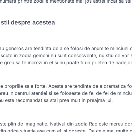
numara printre zodiile mentionate mai jos astfel incat sa stii
 stii despre acestea
au generos are tendinta de a se folosi de anumite minciuni 
scute in zodia gemeni nu sunt consecvente, nu stiu ce vor si
te greu sa te increzi in el si nu poate fi un prieten de nadejd
de propriile sale forte. Acesta are tendinta de a dramatiza fo
mereu in centrul atentiei si se foloseste de fel de fel de minci
i nu este recomandat sa stai prea mult in preajma lui.
 este plin de imaginatie. Nativul din zodia Rac este mereu do
 din orice situatie asa cum el isi doreste. De cele mai multe 