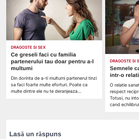
DRAGOSTE SI SEX
Ce greseli faci cu familia
partenerului tau doar pentru a-l
DRAGOSTE SI 
Semnele car
multumi
intr-o rela
Din dorinta de a-ti multumi partenerul tinzi
sa faci foarte multe eforturi. Poate ca
O relatie san
multe dintre ele nu te deranjeaza…
respect recipr
Totusi, nu in
cand echilibru
Lasă un răspuns