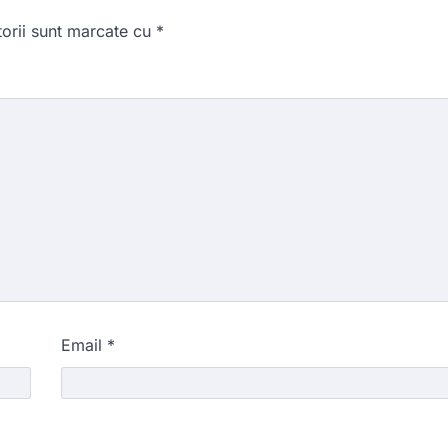
torii sunt marcate cu
*
Email
*