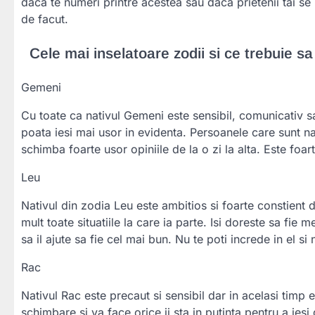
daca te numeri printre acestea sau daca prietenii tai se 
de facut.
Cele mai inselatoare zodii si ce trebuie sa
Gemeni
Cu toate ca nativul Gemeni este sensibil, comunicativ s
poata iesi mai usor in evidenta. Persoanele care sunt na
schimba foarte usor opiniile de la o zi la alta. Este foar
Leu
Nativul din zodia Leu este ambitios si foarte constient 
mult toate situatiile la care ia parte. Isi doreste sa fie 
sa il ajute sa fie cel mai bun. Nu te poti increde in el s
Rac
Nativul Rac este precaut si sensibil dar in acelasi timp
schimbare si va face orice ii sta in putinta pentru a iesi