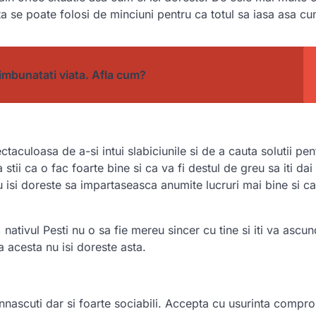
 se poate folosi de minciuni pentru ca totul sa iasa asa cum
i imbunatati viata. Afla cum?
ctaculoasa de a-si intui slabiciunile si de a cauta solutii pen
 stii ca o fac foarte bine si ca va fi destul de greu sa iti d
isi doreste sa impartaseasca anumite lucruri mai bine si c
 nativul Pesti nu o sa fie mereu sincer cu tine si iti va ascu
a acesta nu isi doreste asta.
nascuti dar si foarte sociabili. Accepta cu usurinta compro