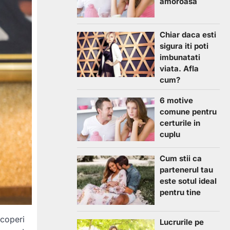
amoroasa
Chiar daca esti
sigura iti poti
imbunatati
viata. Afla
cum?
6 motive
comune pentru
certurile in
cuplu
Cum stii ca
partenerul tau
este sotul ideal
pentru tine
scoperi
Lucrurile pe