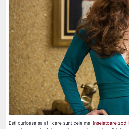
Esti curioasa sa afli care sunt cele mai
inselatoare zodii