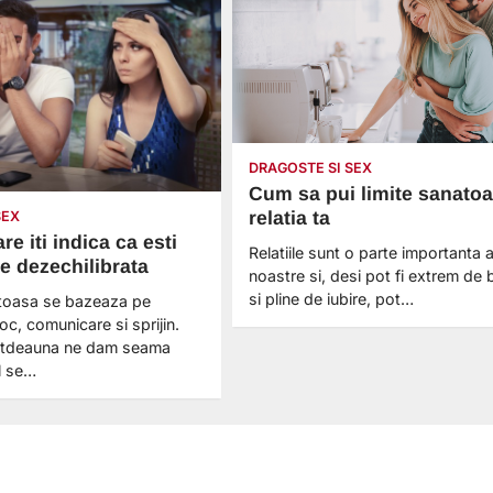
DRAGOSTE SI SEX
Cum sa pui limite sanatoa
relatia ta
SEX
e iti indica ca esti
Relatiile sunt o parte importanta a 
tie dezechilibrata
noastre si, desi pot fi extrem de 
si pline de iubire, pot…
atoasa se bazeaza pe
oc, comunicare si sprijin.
totdeauna ne dam seama
l se…