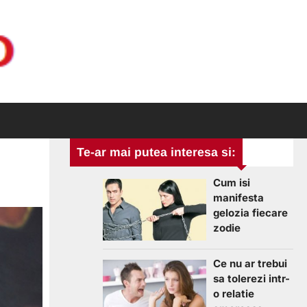
Te-ar mai putea interesa si:
Cum isi
manifesta
gelozia fiecare
zodie
Ce nu ar trebui
sa tolerezi intr-
o relatie