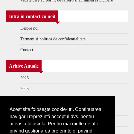
Vedete care au pornit de la zero si au lumea la picioare
Intra in contact cu noi!
Despre noi
Termeni si politica de confidentialitate
Contact
Arhive Anuale
2026
2025
2024
Acest site folosește cookie-uri. Continuarea
2023
navigării reprezintă acceptul dvs. pentru
2022
această folosință. Pentru mai multe detalii
privind gestionarea preferințelor privind
2021