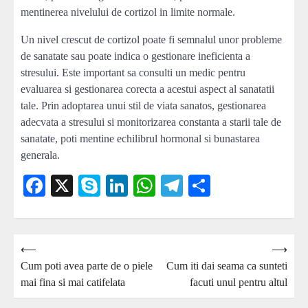
mentinerea nivelului de cortizol in limite normale.
Un nivel crescut de cortizol poate fi semnalul unor probleme
de sanatate sau poate indica o gestionare ineficienta a
stresului. Este important sa consulti un medic pentru
evaluarea si gestionarea corecta a acestui aspect al sanatatii
tale. Prin adoptarea unui stil de viata sanatos, gestionarea
adecvata a stresului si monitorizarea constanta a starii tale de
sanatate, poti mentine echilibrul hormonal si bunastarea
generala.
Facebook
X
Skype
LinkedIn
WhatsApp
Telegram
Partajează
Navigare
⟵
⟶
Cum poti avea parte de o piele
Cum iti dai seama ca sunteti
în
mai fina si mai catifelata
facuti unul pentru altul
articole