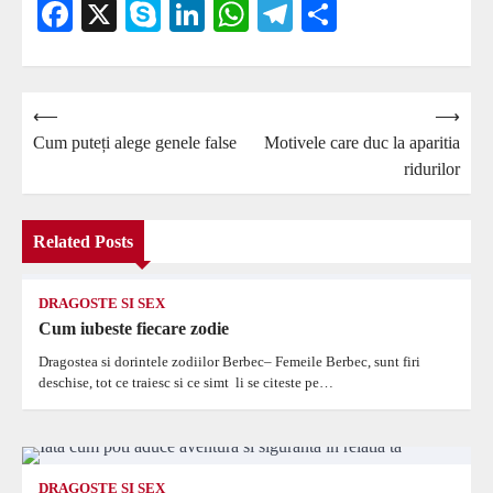
Facebook
X
Skype
LinkedIn
WhatsApp
Telegram
Partajează
Navigare
⟵
⟶
Cum puteți alege genele false
Motivele care duc la aparitia
în
ridurilor
articole
Related Posts
DRAGOSTE SI SEX
Cum iubeste fiecare zodie
Dragostea si dorintele zodiilor Berbec– Femeile Berbec, sunt firi
deschise, tot ce traiesc si ce simt li se citeste pe…
DRAGOSTE SI SEX