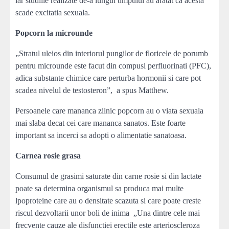
iar studiile realizate de-a lungul timpului au aratat ca acesta
scade excitatia sexuala.
Popcorn la microunde
„Stratul uleios din interiorul pungilor de floricele de porumb
pentru microunde este facut din compusi perfluorinati (PFC),
adica substante chimice care perturba hormonii si care pot
scadea nivelul de testosteron”, a spus Matthew.
Persoanele care mananca zilnic popcorn au o viata sexuala
mai slaba decat cei care mananca sanatos. Este foarte
important sa incerci sa adopti o alimentatie sanatoasa.
Carnea rosie grasa
Consumul de grasimi saturate din carne rosie si din lactate
poate sa determina organismul sa produca mai multe
lpoproteine care au o densitate scazuta si care poate creste
riscul dezvoltarii unor boli de inima „Una dintre cele mai
frecvente cauze ale disfunctiei erectile este arterioscleroza