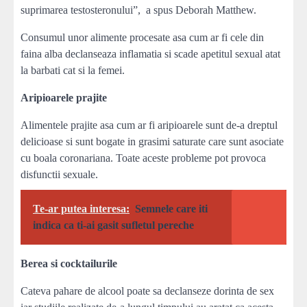
suprimarea testosteronului”, a spus Deborah Matthew.
Consumul unor alimente procesate asa cum ar fi cele din
faina alba declanseaza inflamatia si scade apetitul sexual atat
la barbati cat si la femei.
Aripioarele prajite
Alimentele prajite asa cum ar fi aripioarele sunt de-a dreptul
delicioase si sunt bogate in grasimi saturate care sunt asociate
cu boala coronariana. Toate aceste probleme pot provoca
disfunctii sexuale.
Te-ar putea interesa:
Semnele care iti
indica ca ti-ai gasit sufletul pereche
Berea si cocktailurile
Cateva pahare de alcool poate sa declanseze dorinta de sex