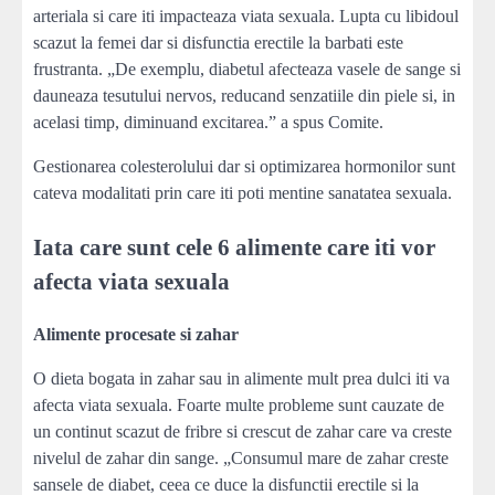
arteriala si care iti impacteaza viata sexuala. Lupta cu libidoul
scazut la femei dar si disfunctia erectile la barbati este
frustranta. „De exemplu, diabetul afecteaza vasele de sange si
dauneaza tesutului nervos, reducand senzatiile din piele si, in
acelasi timp, diminuand excitarea.” a spus Comite.
Gestionarea colesterolului dar si optimizarea hormonilor sunt
cateva modalitati prin care iti poti mentine sanatatea sexuala.
Iata care sunt cele 6 alimente care iti vor
afecta viata sexuala
Alimente procesate si zahar
O dieta bogata in zahar sau in alimente mult prea dulci iti va
afecta viata sexuala. Foarte multe probleme sunt cauzate de
un continut scazut de fribre si crescut de zahar care va creste
nivelul de zahar din sange. „Consumul mare de zahar creste
sansele de diabet, ceea ce duce la disfunctii erectile si la