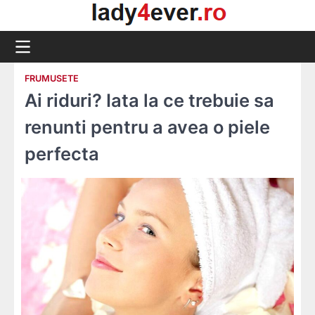
Skip
to
content
FRUMUSETE
Ai riduri? Iata la ce trebuie sa
renunti pentru a avea o piele
perfecta