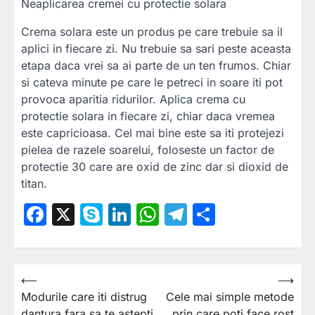
Neaplicarea cremei cu protectie solara
Crema solara este un produs pe care trebuie sa il
aplici in fiecare zi. Nu trebuie sa sari peste aceasta
etapa daca vrei sa ai parte de un ten frumos. Chiar
si cateva minute pe care le petreci in soare iti pot
provoca aparitia ridurilor. Aplica crema cu
protectie solara in fiecare zi, chiar daca vremea
este capricioasa. Cel mai bine este sa iti protejezi
pielea de razele soarelui, foloseste un factor de
protectie 30 care are oxid de zinc dar si dioxid de
titan.
Facebook
X
Skype
LinkedIn
WhatsApp
Telegram
Partajea
⟵
⟶
Navigare
Modurile care iti distrug
Cele mai simple metode
în
dantura fara sa te astepti
prin care poti face rost