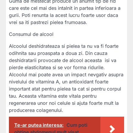
Guma de mestecat produce un anumit tip de rid
care este cel mai des intalnit in partea inferioara a
gurii. Poti renunta la acest lucru foarte usor daca
vrei sa iti pastrezi pielea frumoasa.
Consumul de alcool
Alcoolul deshidrateaza si pielea ta nu va fi foarte
odihnita sau proaspata a doua zi. Din cauza
deshidratarii provocate de alcool aceasta isi va
pierde elasticitatea si se vor forma ridurile.
Alcoolul mai poate avea un impact nevgativ asupra
nivelului de vitamina A, un antioxidant foarte
important atat pentru pielea ta cat si pentru corpul
tau. Aceasta vitamina este vitala pentru
regenerarea unor noi celule si ajuta foarte mult la
producerea colagenului.
Te-ar putea interesa:
Cum poti
obtine abdomenul mult visat