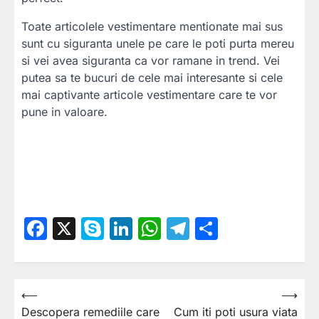
Toate articolele vestimentare mentionate mai sus
sunt cu siguranta unele pe care le poti purta mereu
si vei avea siguranta ca vor ramane in trend. Vei
putea sa te bucuri de cele mai interesante si cele
mai captivante articole vestimentare care te vor
pune in valoare.
Facebook
X
Skype
LinkedIn
WhatsApp
Telegram
Partajea
⟵
⟶
Navigare
Descopera remediile care
Cum iti poti usura viata
în