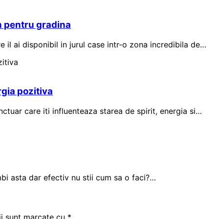
n pentru gradina
e il ai disponibil in jurul case intr-o zona incredibila de…
rgia pozitiva
ctuar care iti influenteaza starea de spirit, energia si…
mbi asta dar efectiv nu stii cum sa o faci?…
ii sunt marcate cu
*