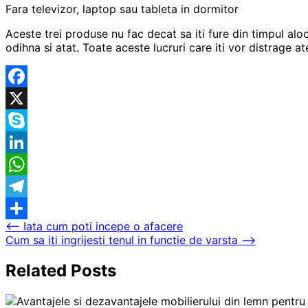
Fara televizor, laptop sau tableta in dormitor
Aceste trei produse nu fac decat sa iti fure din timpul alo
odihna si atat. Toate aceste lucruri care iti vor distrage a
Facebook
X
Skype
LinkedIn
WhatsApp
Telegram
Navigare
⟵
Iata cum poti incepe o afacere
Partajează
Cum sa iti ingrijesti tenul in functie de varsta
⟶
în
articole
Related Posts