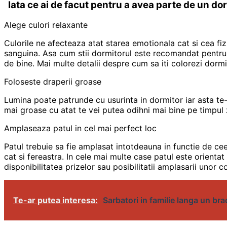
Iata ce ai de facut pentru a avea parte de un do
Alege culori relaxante
Culorile ne afecteaza atat starea emotionala cat si cea fi
sanguina. Asa cum stii dormitorul este recomandat pentru so
de bine. Mai multe detalii despre cum sa iti colorezi dorm
Foloseste draperii groase
Lumina poate patrunde cu usurinta in dormitor iar asta te-
mai groase cu atat te vei putea odihni mai bine pe timpul z
Amplaseaza patul in cel mai perfect loc
Patul trebuie sa fie amplasat intotdeauna in functie de cee
cat si fereastra. In cele mai multe case patul este orientat
disponibilitatea prizelor sau posibilitatii amplasarii unor c
Te-ar putea interesa:
Sarbatori in familie langa un brad