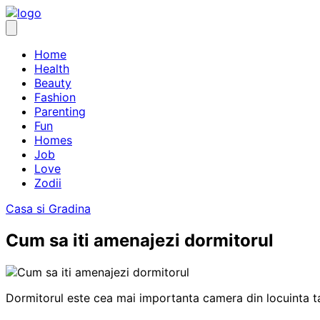
Skip
to
content
Home
Health
Beauty
Fashion
Parenting
Fun
Homes
Job
Love
Zodii
Casa si Gradina
Cum sa iti amenajezi dormitorul
Dormitorul este cea mai importanta camera din locuinta ta.