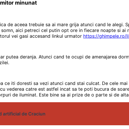
rmitor minunat
zica de aceea trebuie sa ai mare grija atunci cand le alegi.
mn, aici petreci cel putin opt ore in fiecare noapte si ai n
itorul vei gasi accesand linkul urmator
https://ghimpele.ro/li
ar putea deranja. Atunci cand te ocupi de amenajarea dormit
ilei.
a ce iti doresti sa vezi atunci cand stai culcat. De cele mai
 cu vederea catre est astfel incat sa te poti bucura de soarel
orpuri de iluminat. Este bine sa ai prize de o parte si de alta
 artificial de Craciun