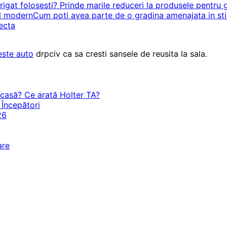
rigat folosesti? Prinde marile reduceri la produsele pentru 
Cum poti avea parte de o gradina amenajata in st
ecta
este auto
drpciv ca sa cresti sansele de reusita la sala.
acasă? Ce arată Holter TA?
 Începători
26
are