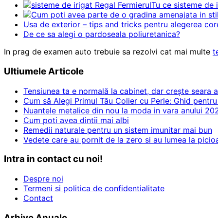
Tu ce sisteme de i
Usa de exterior – tips and tricks pentru alegerea cor
De ce sa alegi o pardoseala poliuretanica?
In prag de examen auto trebuie sa rezolvi cat mai multe
t
Ultiumele Articole
Tensiunea ta e normală la cabinet, dar crește seara 
Cum să Alegi Primul Tău Colier cu Perle: Ghid pentru
Nuantele metalice din nou la moda in vara anului 20
Cum poti avea dintii mai albi
Remedii naturale pentru un sistem imunitar mai bun
Vedete care au pornit de la zero si au lumea la picio
Intra in contact cu noi!
Despre noi
Termeni si politica de confidentialitate
Contact
Arhive Anuale