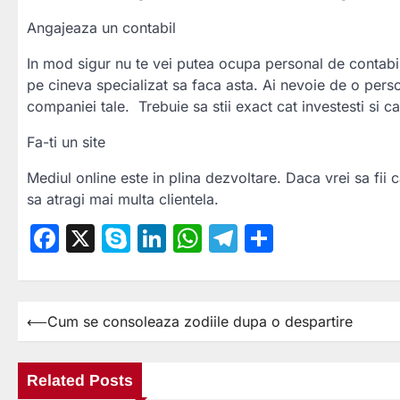
Angajeaza un contabil
In mod sigur nu te vei putea ocupa personal de contabili
pe cineva specializat sa faca asta. Ai nevoie de o perso
companiei tale. Trebuie sa stii exact cat investesti si car
Fa-ti un site
Mediul online este in plina dezvoltare. Daca vrei sa fii ca
sa atragi mai multa clientela.
Facebook
X
Skype
LinkedIn
WhatsApp
Telegram
Partajea
⟵
Cum se consoleaza zodiile dupa o despartire
Navigare
în
articole
Related Posts