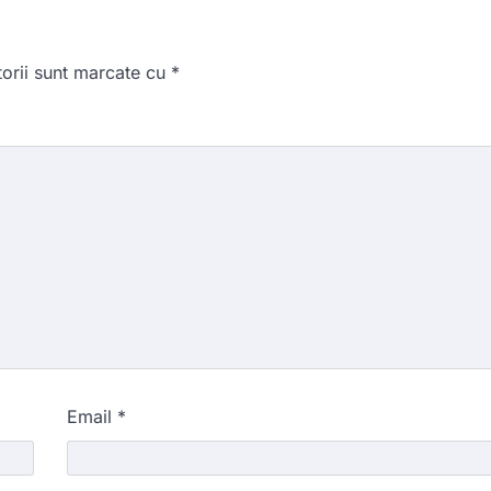
torii sunt marcate cu
*
Email
*