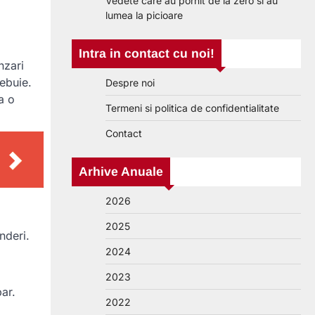
Vedete care au pornit de la zero si au
lumea la picioare
Intra in contact cu noi!
nzari
ebuie.
Despre noi
a o
Termeni si politica de confidentialitate
Contact
Arhive Anuale
2026
2025
nderi.
2024
2023
bar.
2022