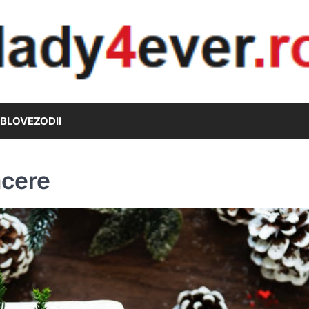
B
LOVE
ZODII
acere