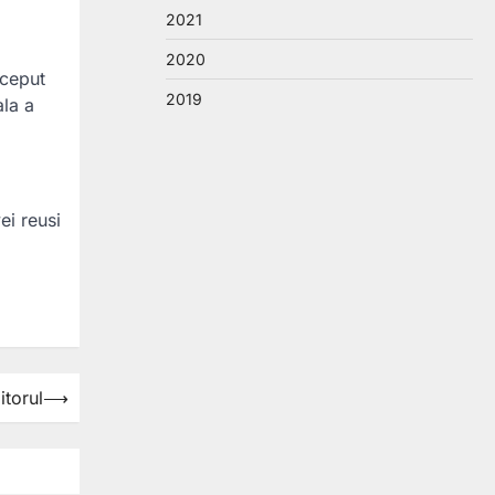
2021
2020
nceput
2019
ala a
ei reusi
itorul
⟶