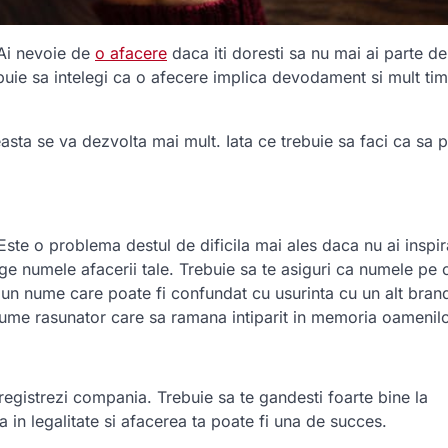
 Ai nevoie de
o afacere
daca iti doresti sa nu mai ai parte de
ebuie sa intelegi ca o afecere implica devodament si mult ti
easta se va dezvolta mai mult. Iata ce trebuie sa faci ca sa 
Este o problema destul de dificila mai ales daca nu ai inspir
ge numele afacerii tale. Trebuie sa te asiguri ca numele pe c
i un nume care poate fi confundat cu usurinta cu un alt bran
nume rasunator care sa ramana intiparit in memoria oamenilo
nregistrezi compania. Trebuie sa te gandesti foarte bine la
a in legalitate si afacerea ta poate fi una de succes.