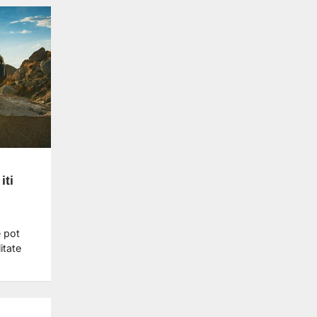
iti
e pot
itate