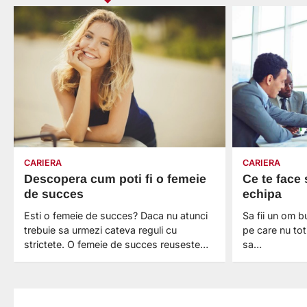
CARIERA
CARIERA
Descopera cum poti fi o femeie
Ce te face 
de succes
echipa
Esti o femeie de succes? Daca nu atunci
Sa fii un om b
trebuie sa urmezi cateva reguli cu
pe care nu tot
strictete. O femeie de succes reuseste…
sa…