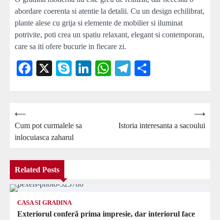
abordare coerenta si atentie la detalii. Cu un design echilibrat,
plante alese cu grija si elemente de mobilier si iluminat
potrivite, poti crea un spatiu relaxant, elegant si contemporan,
care sa iti ofere bucurie in fiecare zi.
Facebook
X
Skype
LinkedIn
WhatsApp
Telegram
Partajează
Navigare
⟵
⟶
Cum pot curmalele sa
Istoria interesanta a sacoului
în
inlocuiasca zaharul
articole
Related Posts
CASA SI GRADINA
Exteriorul conferă prima impresie, dar interiorul face