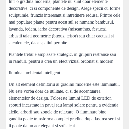
Intr-o gradina moderna, plantele nu sunt doar elemente
decorative, ci si componente de design. Alege specii cu forme
sculpturale, frunzis interesant si intretinere redusa. Printre cele
mai populare plante pentru acest stil se numara: bambusul,
lavanda, iedera, iarba decorativa (miscanthus, festuca),
arbustii taiati geometric (buxus, teisor) sau chiar cactusii si
suculentele, daca spatiul permite.
Plantele trebuie amplasate strategic, in grupuri restranse sau
in randuri, pentru a crea un efect vizual ordonat si modern.
Iluminat ambiental inteligent
Un alt element definitoriu al gradinii moderne este iluminatul.
Nu este vorba doar de utilitate, ci si de accentuarea
elementelor de design. Foloseste lumini LED de exterior,
spoturi incastrate in pavaj sau lampi solare pentru a evidentia
aleile, arborii sau zonele de relaxare. O iluminare bine
gandita poate transforma complet gradina dupa lasarea serii si
ii poate da un aer elegant si sofisticat.