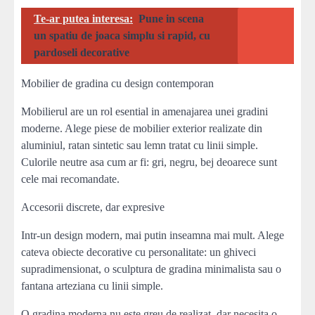
Te-ar putea interesa:
Pune in scena
un spatiu de joaca simplu si rapid, cu
pardoseli decorative
Mobilier de gradina cu design contemporan
Mobilierul are un rol esential in amenajarea unei gradini
moderne. Alege piese de mobilier exterior realizate din
aluminiul, ratan sintetic sau lemn tratat cu linii simple.
Culorile neutre asa cum ar fi: gri, negru, bej deoarece sunt
cele mai recomandate.
Accesorii discrete, dar expresive
Intr-un design modern, mai putin inseamna mai mult. Alege
cateva obiecte decorative cu personalitate: un ghiveci
supradimensionat, o sculptura de gradina minimalista sau o
fantana arteziana cu linii simple.
O gradina moderna nu este greu de realizat, dar necesita o