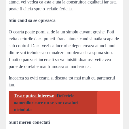
atunci vei vedea ca asta ajuta la construirea egalitatii iar asta
poate fi cheia spre o relatie fericita.
Stiu cand sa se opreasca
O cearta poate porni si de la un simplu cuvant gresite. Poti
evita certurile daca puneti frana atunci cand situatia scapa de
sub control. Daca vezi ca lucrurile degenereaza atunci unul
dintre voi trebuie sa semnaleze problema si sa spuna stop.
Luati o pauza si incercati sa va linistiti doar asa veti avea
parte de o relatie mai frumoasa si mai fericita.
Incearca sa eviti cearta si discuta tot mai mult cu partenerul
tau.
Te-ar putea interesa:
Defectele
oamenilor care nu se vor casatori
niciodata
Sunt mereu conectati