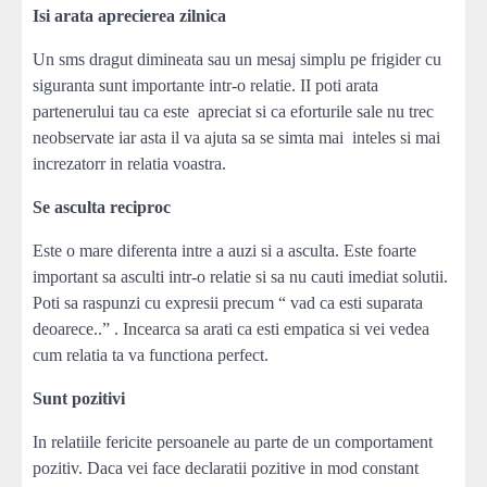
Isi arata aprecierea zilnica
Un sms dragut dimineata sau un mesaj simplu pe frigider cu
siguranta sunt importante intr-o relatie. II poti arata
partenerului tau ca este apreciat si ca eforturile sale nu trec
neobservate iar asta il va ajuta sa se simta mai inteles si mai
increzatorr in relatia voastra.
Se asculta reciproc
Este o mare diferenta intre a auzi si a asculta. Este foarte
important sa asculti intr-o relatie si sa nu cauti imediat solutii.
Poti sa raspunzi cu expresii precum “ vad ca esti suparata
deoarece..” . Incearca sa arati ca esti empatica si vei vedea
cum relatia ta va functiona perfect.
Sunt pozitivi
In relatiile fericite persoanele au parte de un comportament
pozitiv. Daca vei face declaratii pozitive in mod constant