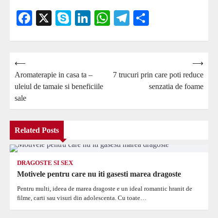
Facebook
X
Skype
LinkedIn
WhatsApp
Telegram
Partajează
Navigare
⟵
⟶
Aromaterapie in casa ta –
7 trucuri prin care poti reduce
în
uleiul de tamaie si beneficiile
senzatia de foame
articole
sale
Related Posts
DRAGOSTE SI SEX
Motivele pentru care nu iti gasesti marea dragoste
Pentru multi, ideea de marea dragoste e un ideal romantic hranit de
filme, carti sau visuri din adolescenta. Cu toate…