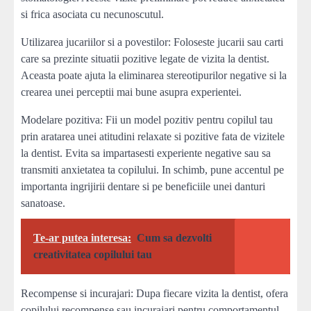
si frica asociata cu necunoscutul.
Utilizarea jucariilor si a povestilor: Foloseste jucarii sau carti
care sa prezinte situatii pozitive legate de vizita la dentist.
Aceasta poate ajuta la eliminarea stereotipurilor negative si la
crearea unei perceptii mai bune asupra experientei.
Modelare pozitiva: Fii un model pozitiv pentru copilul tau
prin aratarea unei atitudini relaxate si pozitive fata de vizitele
la dentist. Evita sa impartasesti experiente negative sau sa
transmiti anxietatea ta copilului. In schimb, pune accentul pe
importanta ingrijirii dentare si pe beneficiile unei danturi
sanatoase.
Te-ar putea interesa:
Cum sa dezvolti
creativitatea copilului tau
Recompense si incurajari: Dupa fiecare vizita la dentist, ofera
copilului recompense sau incurajari pentru comportamentul