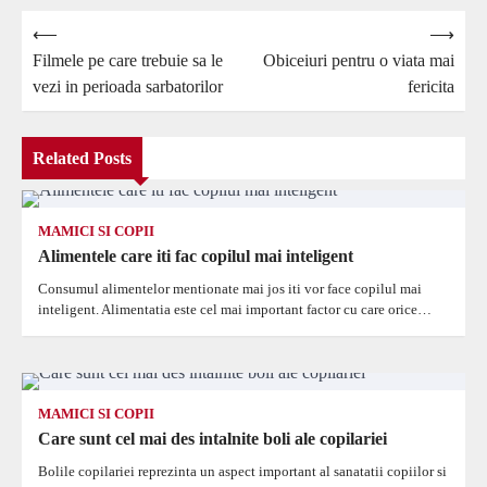
Navigare
⟵
⟶
Filmele pe care trebuie sa le
Obiceiuri pentru o viata mai
în
vezi in perioada sarbatorilor
fericita
articole
Related Posts
MAMICI SI COPII
Alimentele care iti fac copilul mai inteligent
Consumul alimentelor mentionate mai jos iti vor face copilul mai
inteligent. Alimentatia este cel mai important factor cu care orice…
MAMICI SI COPII
Care sunt cel mai des intalnite boli ale copilariei
Bolile copilariei reprezinta un aspect important al sanatatii copiilor si