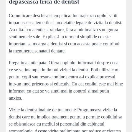
depaseasca frica de dentist
Comunicare deschisa si empatica: Incurajeaza copilul sa iti
impartaseasca temerile si anxietatile legate de vizita la dentist.
Asculta-l cu atentie si rabdare, fara a minimaliza sau ignora
sentimentele sale. Explica-i in termeni simpli de ce este
important sa mearga a dentist si cum aceasta poate contribui
la mentinerea sanatatii dentare.
Pregatirea anticipata: Ofera copilului informatii despre ceea
ce se va intampla in timpul vizitei la dentist. Poti utiliza carti
pentru copii sau resurse online pentru a-i explica procesul
intr-un mod prietenos si educativ. Cu cat copilul este mai bine
informat, cu atat se va simti mai in control si mai putin
anxios.
Vizite la dentist inainte de tratament: Programeaza vizite la
dentist care nu implica tratament pentru a permite copilului sa
se obisnuiasca cu mediul si personalul din cabinetul
stomatologic. Aceste vizite preliminare pot reduce anxietatea