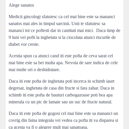
Alege sanatos
Medicii gincologi sfatuiesc ca cel mai bine este sa mananci
sanatos mai ales in timpul sarcinii. Unii te sfatuiesc sa
mananci tot ce poftesti dar in cantitati mai mici. Daca timp de
9 luni vei pofti la inghetata si la ciocolata atunci riscurile de
diabet vor creste.
Acestia spun ca atunci cand iti este pofta de ceva sarat cel
mai bine este sa bei multa apa. Nevoia de sare indica de cele
mai multe ori o deshidratare.
Daca iti este pofta de inghetata poti incerca in schimb iaurt
degresat, inghetata de casa din fructe si fara zahar. Daca in
schimb iti este pofta de bauturi carbogazoase poti bea apa
minerala cu un pic de lamaie sau un suc de fructe natural.
Daca iti este pofta de gogosi cel mai bine este sa mananci un
covrig din faina integrala vei vedea ca pofta iti va disparea si
ca acesta va fi o alegere mult mai sanatoasa.