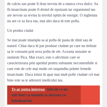
de calciu sau poate fi doar nevoia de a manca ceva dulce. Sa
fii insarcinata poate fi destul de epuizant iar organismul tau
are nevoie sa revina la nivelul optim de energie. O inghetata
nu are ce sa faca rau, mai ales daca iti este pofta.
Un produs ciudat
Se mai poate intampla sa ai pofta de pasta de dinti sau de
namol. Chiar daca iti par produse ciudate pe care nu trebuie
sa le consumi poti avea pofta de ele. Aceasta senzatie se
numeste Pica. Mai exact, este o afectiune care se
caracterizeaza prin apetitul pentru substante necomestibile si
care este de cele mai multe ori raspandita printre femeile
insarcinate. Daca totusi iti apar mai mult pofte ciudate cel mai
bine este sa te adresezi medicului tau.
Te-ar putea interesa:
Iata de ce nu
este bine ca mamele sa doarma cu
bebelusul lor