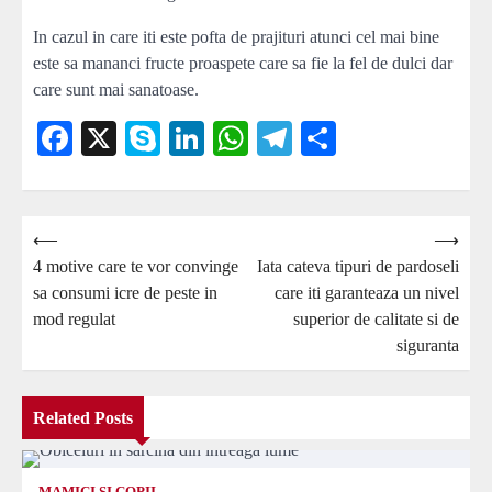
In cazul in care iti este pofta de prajituri atunci cel mai bine
este sa mananci fructe proaspete care sa fie la fel de dulci dar
care sunt mai sanatoase.
Facebook
X
Skype
LinkedIn
WhatsApp
Telegram
Partajează
Navigare
⟵
⟶
4 motive care te vor convinge
Iata cateva tipuri de pardoseli
în
sa consumi icre de peste in
care iti garanteaza un nivel
articole
mod regulat
superior de calitate si de
siguranta
Related Posts
MAMICI SI COPII