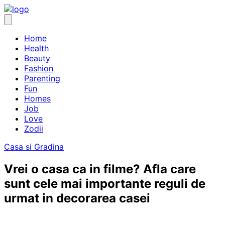
Skip
to
content
Home
Health
Beauty
Fashion
Parenting
Fun
Homes
Job
Love
Zodii
Casa si Gradina
Vrei o casa ca in filme? Afla care
sunt cele mai importante reguli de
urmat in decorarea casei