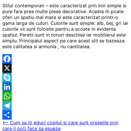
Stilul contemporan – este caracterizat prin linii simple si
pure fara prea multe piese decorative. Acesta iti poate
oferi un spatiu mai mare si este caracterizat printr-o
gama larga de culori. Culorile sunt simple: alb, bej, gri iar
culorile vii sunt folosite pentru a scoate in evidenta
spatiul. Peretii sunt in tonuri deschise iar mobilierul este
simplu. Principalul aspect pe care acest stil se bazeaza
este calitatea si armonia , nu cantitatea.
Facebook
X
Skype
LinkedIn
WhatsApp
Telegram
Navigare
⟵
Cum sa iti educi copilul si care sunt greselile prin
Partajează
care il poti face sa esueze