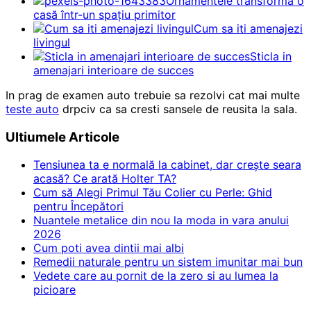
Ornamentele transformă o
casă într-un spațiu primitor
Cum sa iti amenajezi
livingul
Sticla in
amenajari interioare de succes
In prag de examen auto trebuie sa rezolvi cat mai multe
teste auto
drpciv ca sa cresti sansele de reusita la sala.
Ultiumele Articole
Tensiunea ta e normală la cabinet, dar crește seara
acasă? Ce arată Holter TA?
Cum să Alegi Primul Tău Colier cu Perle: Ghid
pentru Începători
Nuantele metalice din nou la moda in vara anului
2026
Cum poti avea dintii mai albi
Remedii naturale pentru un sistem imunitar mai bun
Vedete care au pornit de la zero si au lumea la
picioare