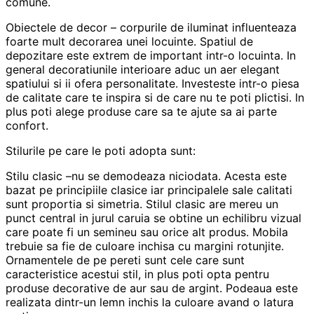
comune.
Obiectele de decor – corpurile de iluminat influenteaza
foarte mult decorarea unei locuinte. Spatiul de
depozitare este extrem de important intr-o locuinta. In
general decoratiunile interioare aduc un aer elegant
spatiului si ii ofera personalitate. Investeste intr-o piesa
de calitate care te inspira si de care nu te poti plictisi. In
plus poti alege produse care sa te ajute sa ai parte
confort.
Stilurile pe care le poti adopta sunt:
Stilu clasic –nu se demodeaza niciodata. Acesta este
bazat pe principiile clasice iar principalele sale calitati
sunt proportia si simetria. Stilul clasic are mereu un
punct central in jurul caruia se obtine un echilibru vizual
care poate fi un semineu sau orice alt produs. Mobila
trebuie sa fie de culoare inchisa cu margini rotunjite.
Ornamentele de pe pereti sunt cele care sunt
caracteristice acestui stil, in plus poti opta pentru
produse decorative de aur sau de argint. Podeaua este
realizata dintr-un lemn inchis la culoare avand o latura