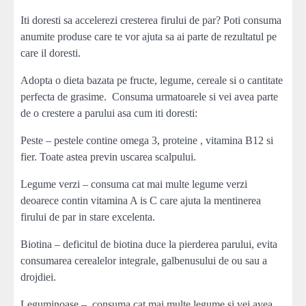
Iti doresti sa accelerezi cresterea firului de par? Poti consuma
anumite produse care te vor ajuta sa ai parte de rezultatul pe
care il doresti.
Adopta o dieta bazata pe fructe, legume, cereale si o cantitate
perfecta de grasime. Consuma urmatoarele si vei avea parte
de o crestere a parului asa cum iti doresti:
Peste – pestele contine omega 3, proteine , vitamina B12 si
fier. Toate astea previn uscarea scalpului.
Legume verzi – consuma cat mai multe legume verzi
deoarece contin vitamina A is C care ajuta la mentinerea
firului de par in stare excelenta.
Biotina – deficitul de biotina duce la pierderea parului, evita
consumarea cerealelor integrale, galbenusului de ou sau a
drojdiei.
Leguminoase – consuma cat mai multe legume si vei avea