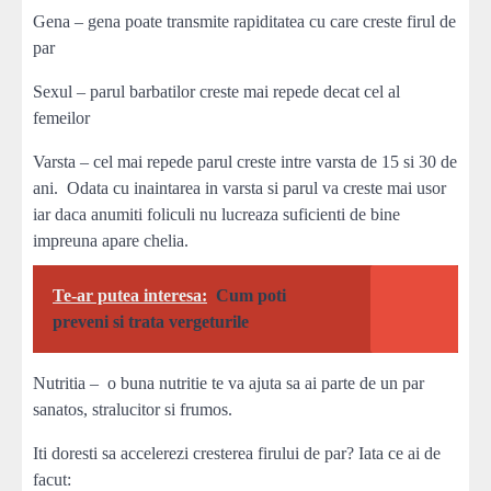
Gena – gena poate transmite rapiditatea cu care creste firul de
par
Sexul – parul barbatilor creste mai repede decat cel al
femeilor
Varsta – cel mai repede parul creste intre varsta de 15 si 30 de
ani. Odata cu inaintarea in varsta si parul va creste mai usor
iar daca anumiti foliculi nu lucreaza suficienti de bine
impreuna apare chelia.
Te-ar putea interesa:
Cum poti
preveni si trata vergeturile
Nutritia – o buna nutritie te va ajuta sa ai parte de un par
sanatos, stralucitor si frumos.
Iti doresti sa accelerezi cresterea firului de par? Iata ce ai de
facut: