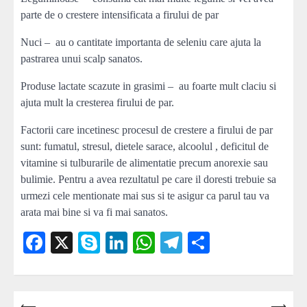
parte de o crestere intensificata a firului de par
Nuci – au o cantitate importanta de seleniu care ajuta la
pastrarea unui scalp sanatos.
Produse lactate scazute in grasimi – au foarte mult claciu si
ajuta mult la cresterea firului de par.
Factorii care incetinesc procesul de crestere a firului de par
sunt: fumatul, stresul, dietele sarace, alcoolul , deficitul de
vitamine si tulburarile de alimentatie precum anorexie sau
bulimie. Pentru a avea rezultatul pe care il doresti trebuie sa
urmezi cele mentionate mai sus si te asigur ca parul tau va
arata mai bine si va fi mai sanatos.
Facebook
X
Skype
LinkedIn
WhatsApp
Telegram
Partajează
⟵
⟶