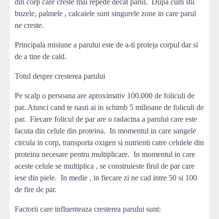
din corp care creste mai repede decat parul. Dupa cum stii
buzele, palmele , calcaiele sunt singurele zone in care parul
ne creste.
Principala misiune a parului este de a-ti proteja corpul dar si
de a tine de cald.
Totul despre cresterea parului
Pe scalp o persoana are aproximativ 100.000 de foliculi de
par. Atunci cand te nasti ai in schimb 5 milioane de foliculi de
par. Fiecare folicul de par are o radacina a parului care este
facuta din celule din proteina. In momentul in care sangele
circula in corp, transporta oxigen si nutrienti catre celulele din
proteina necesare pentru multiplicare. In momentul in care
aceste celule se multiplica , se construieste firul de par care
iese din piele. In medie , in fiecare zi ne cad intre 50 si 100
de fire de par.
Factorii care influenteaza cresterea parului sunt: