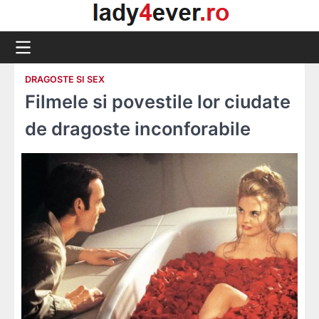
Skip
to
content
DRAGOSTE SI SEX
Filmele si povestile lor ciudate
de dragoste inconforabile