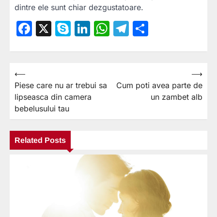
dintre ele sunt chiar dezgustatoare.
Facebook
X
Skype
LinkedIn
WhatsApp
Telegram
Partajea
⟵
⟶
Navigare
Piese care nu ar trebui sa
Cum poti avea parte de
în
lipseasca din camera
un zambet alb
articole
bebelusului tau
Related Posts