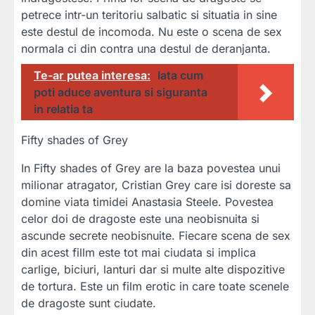
petrece intr-un teritoriu salbatic si situatia in sine
este destul de incomoda. Nu este o scena de sex
normala ci din contra una destul de deranjanta.
Te-ar putea interesa:
Iata cum
poti aduce aventura si siguranta
in relatia ta
Fifty shades of Grey
In Fifty shades of Grey are la baza povestea unui
milionar atragator, Cristian Grey care isi doreste sa
domine viata timidei Anastasia Steele. Povestea
celor doi de dragoste este una neobisnuita si
ascunde secrete neobisnuite. Fiecare scena de sex
din acest fillm este tot mai ciudata si implica
carlige, biciuri, lanturi dar si multe alte dispozitive
de tortura. Este un film erotic in care toate scenele
de dragoste sunt ciudate.