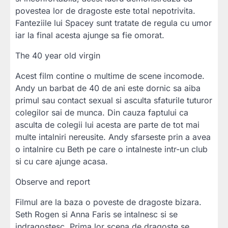
povestea lor de dragoste este total nepotrivita.
Fanteziile lui Spacey sunt tratate de regula cu umor
iar la final acesta ajunge sa fie omorat.
The 40 year old virgin
Acest film contine o multime de scene incomode.
Andy un barbat de 40 de ani este dornic sa aiba
primul sau contact sexual si asculta sfaturile tuturor
colegilor sai de munca. Din cauza faptului ca
asculta de colegii lui acesta are parte de tot mai
multe intalniri nereusite. Andy sfarseste prin a avea
o intalnire cu Beth pe care o intalneste intr-un club
si cu care ajunge acasa.
Observe and report
Filmul are la baza o poveste de dragoste bizara.
Seth Rogen si Anna Faris se intalnesc si se
indragostesc. Prima lor scena de dragoste se