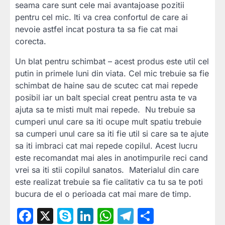
seama care sunt cele mai avantajoase pozitii
pentru cel mic. Iti va crea confortul de care ai
nevoie astfel incat postura ta sa fie cat mai
corecta.
Un blat pentru schimbat – acest produs este util cel
putin in primele luni din viata. Cel mic trebuie sa fie
schimbat de haine sau de scutec cat mai repede
posibil iar un balt special creat pentru asta te va
ajuta sa te misti mult mai repede. Nu trebuie sa
cumperi unul care sa iti ocupe mult spatiu trebuie
sa cumperi unul care sa iti fie util si care sa te ajute
sa iti imbraci cat mai repede copilul. Acest lucru
este recomandat mai ales in anotimpurile reci cand
vrei sa iti stii copilul sanatos. Materialul din care
este realizat trebuie sa fie calitativ ca tu sa te poti
bucura de el o perioada cat mai mare de timp.
Facebook
X
Skype
LinkedIn
WhatsApp
Telegram
Partajea