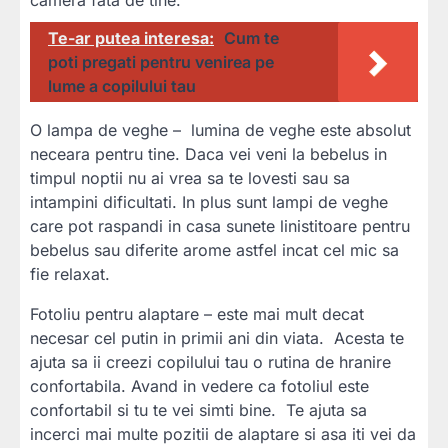
camera fata de tine.
Te-ar putea interesa:
Cum te
poti pregati pentru venirea pe
lume a copilului tau
O lampa de veghe – lumina de veghe este absolut
neceara pentru tine. Daca vei veni la bebelus in
timpul noptii nu ai vrea sa te lovesti sau sa
intampini dificultati. In plus sunt lampi de veghe
care pot raspandi in casa sunete linistitoare pentru
bebelus sau diferite arome astfel incat cel mic sa
fie relaxat.
Fotoliu pentru alaptare – este mai mult decat
necesar cel putin in primii ani din viata. Acesta te
ajuta sa ii creezi copilului tau o rutina de hranire
confortabila. Avand in vedere ca fotoliul este
confortabil si tu te vei simti bine. Te ajuta sa
incerci mai multe pozitii de alaptare si asa iti vei da