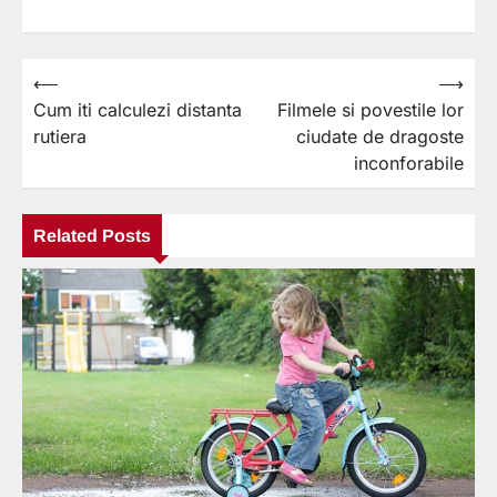
⟵
⟶
Navigare
Cum iti calculezi distanta
Filmele si povestile lor
în
rutiera
ciudate de dragoste
articole
inconforabile
Related Posts