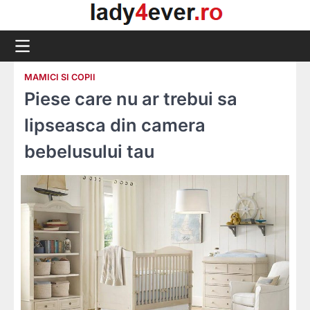
Skip
to
content
MAMICI SI COPII
Piese care nu ar trebui sa
lipseasca din camera
bebelusului tau