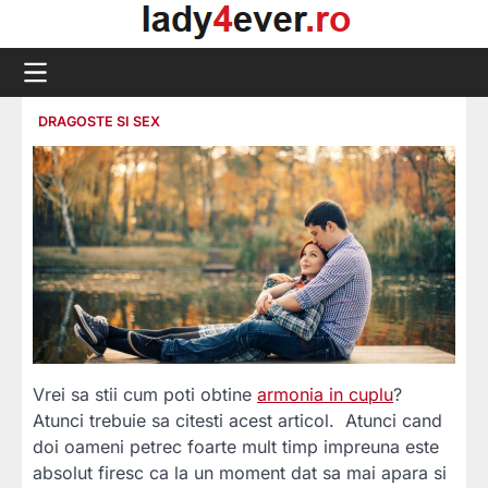
Skip
to
content
DRAGOSTE SI SEX
Vrei sa stii cum poti obtine
armonia in cuplu
?
Atunci trebuie sa citesti acest articol. Atunci cand
doi oameni petrec foarte mult timp impreuna este
absolut firesc ca la un moment dat sa mai apara si