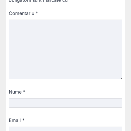
obligatorii sunt marcate cu
*
Comentariu
*
Nume
*
Email
*