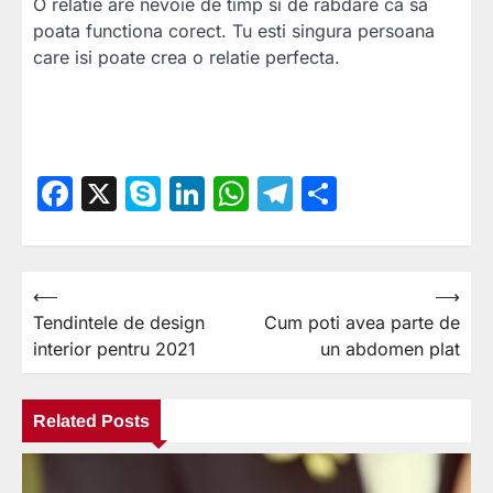
O relatie are nevoie de timp si de rabdare ca sa
poata functiona corect. Tu esti singura persoana
care isi poate crea o relatie perfecta.
Facebook
X
Skype
LinkedIn
WhatsApp
Telegram
Partajea
⟵
⟶
Navigare
Tendintele de design
Cum poti avea parte de
în
interior pentru 2021
un abdomen plat
articole
Related Posts