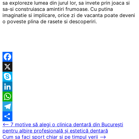
sa exploreze lumea din jurul lor, sa invete prin joaca si
sa-si construiasca amintiri frumoase. Cu putina
imaginatie si implicare, orice zi de vacanta poate deveni
o poveste plina de rasete si descoperiri.
Facebook
X
Skype
LinkedIn
WhatsApp
Telegram
Navigare
⟵
7 motive să alegi o clinica dentară din București
Partajează
pentru albire profesională și estetică dentară
în
Cum sa faci sport chiar si pe timpul verii
⟶