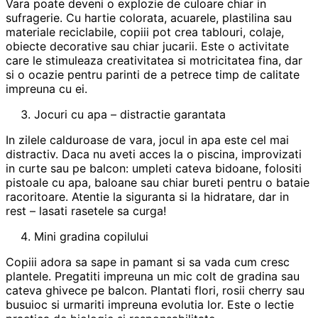
Vara poate deveni o explozie de culoare chiar in
sufragerie. Cu hartie colorata, acuarele, plastilina sau
materiale reciclabile, copiii pot crea tablouri, colaje,
obiecte decorative sau chiar jucarii. Este o activitate
care le stimuleaza creativitatea si motricitatea fina, dar
si o ocazie pentru parinti de a petrece timp de calitate
impreuna cu ei.
Jocuri cu apa – distractie garantata
In zilele calduroase de vara, jocul in apa este cel mai
distractiv. Daca nu aveti acces la o piscina, improvizati
in curte sau pe balcon: umpleti cateva bidoane, folositi
pistoale cu apa, baloane sau chiar bureti pentru o bataie
racoritoare. Atentie la siguranta si la hidratare, dar in
rest – lasati rasetele sa curga!
Mini gradina copilului
Copiii adora sa sape in pamant si sa vada cum cresc
plantele. Pregatiti impreuna un mic colt de gradina sau
cateva ghivece pe balcon. Plantati flori, rosii cherry sau
busuioc si urmariti impreuna evolutia lor. Este o lectie