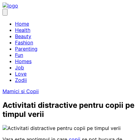
Skip
to
content
Home
Health
Beauty
Fashion
Parenting
Fun
Homes
Job
Love
Zodii
Mamici si Copii
Activitati distractive pentru copii pe
timpul verii
Vara este anotimpul in care
copii
se pot bucura de