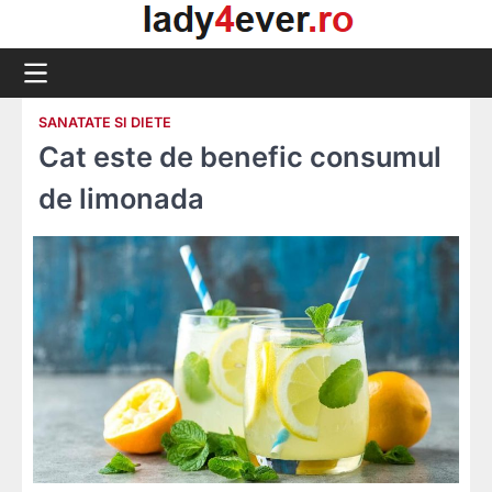
Skip
to
content
SANATATE SI DIETE
Cat este de benefic consumul
de limonada