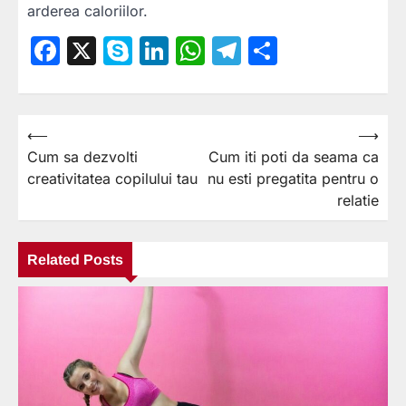
arderea caloriilor.
Facebook
X
Skype
LinkedIn
WhatsApp
Telegram
Partajea
⟵
⟶
Navigare
Cum sa dezvolti
Cum iti poti da seama ca
în
creativitatea copilului tau
nu esti pregatita pentru o
articole
relatie
Related Posts