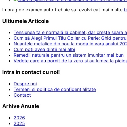
In prag de examen auto trebuie sa rezolvi cat mai multe
t
Ultiumele Articole
Tensiunea ta e normală la cabinet, dar crește seara 
Cum să Alegi Primul Tău Colier cu Perle: Ghid pentru
Nuantele metalice din nou la moda in vara anului 20
Cum poti avea dintii mai albi
Remedii naturale pentru un sistem imunitar mai bun
Vedete care au pornit de la zero si au lumea la picio
Intra in contact cu noi!
Despre noi
Termeni si politica de confidentialitate
Contact
Arhive Anuale
2026
2025