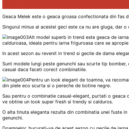
Geaca Melek este o geaca groasa confectionata din fas de c
Singurul minus al acestei geci este ca nu are gluga, dar 
Alt model superb in trend este geaca de iarna 
calduroasa, ideala pentru iarna friguroasa care se apropie
In acest sezon au revenit in trend si gecile de dama elegan
Sunt modele lungi peste genunchi sau scurte tip bomber, cu 
casual daca faceti corect combinatiile.
Pentru un look elegant de toamna, va recomand
din piele eco scurta si o pereche de botine negre.
Sau pentru o combinatie casual-elegant, purtati o geaca di
ve obtine un look super fresh si trendy si calduros.
O alta tinuta eleganta rezulta din combinatia unei fuste in 
genunchi.
Doamnelor, bucurati-va de acest sezon cu gecile de iarna