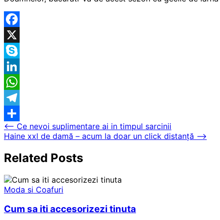
Facebook
X
Skype
LinkedIn
WhatsApp
Telegram
Navigare
⟵
Ce nevoi suplimentare ai in timpul sarcinii
Partajează
Haine xxl de damă – acum la doar un click distanță
⟶
în
articole
Related Posts
Moda si Coafuri
Cum sa iti accesorizezi tinuta