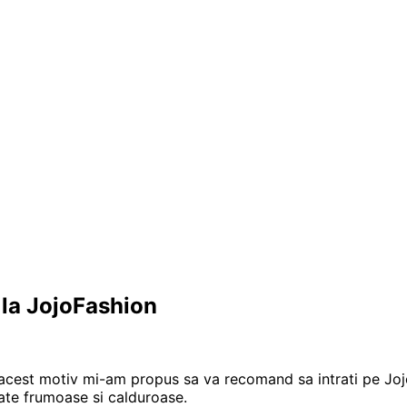
la JojoFashion
in acest motiv mi-am propus sa va recomand sa intrati pe Jo
oate frumoase si calduroase.