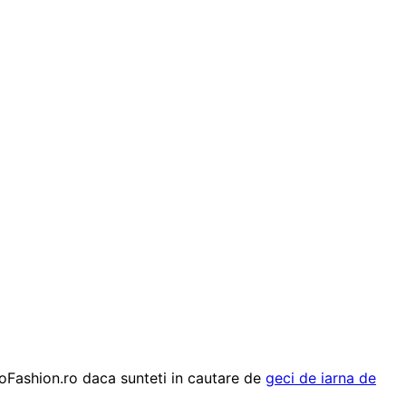
joFashion.ro daca sunteti in cautare de
geci de iarna de