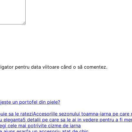
vigator pentru data viitoare când o să comentez.
jește un portofel din piele?
Accesoriile sezonului toamna-iarna pe care n
5 detalii pe care sa le ai in vedere pentru a fi m
gi cele mai potrivite cizme de iarna
 ajuns esarfa un accesoriu atat de chic