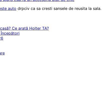
este auto
drpciv ca sa cresti sansele de reusita la sala.
acasă? Ce arată Holter TA?
 Începători
26
are