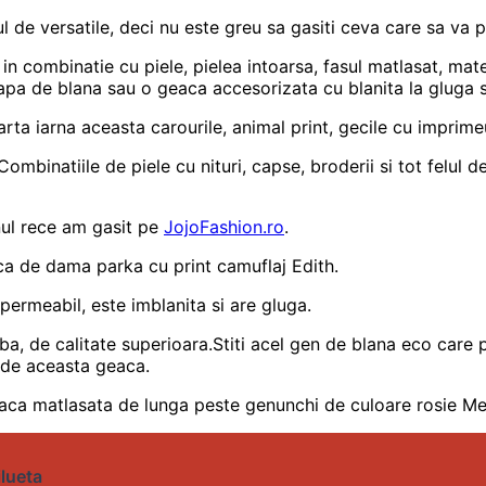
de versatile, deci nu este greu sa gasiti ceva care sa va p
le in combinatie cu piele, pielea intoarsa, fasul matlasat, ma
capa de blana sau o geaca accesorizata cu blanita la gluga 
ta iarna aceasta carourile, animal print, gecile cu imprimeu
ombinatiile de piele cu nituri, capse, broderii si tot felul de
ul rece am gasit pe
JojoFashion.ro
.
ca de dama parka cu print camuflaj Edith.
ermeabil, este imblanita si are gluga.
a, de calitate superioara.Stiti acel gen de blana eco care p
 de aceasta geaca.
ca matlasata de lunga peste genunchi de culoare rosie Me
ilueta