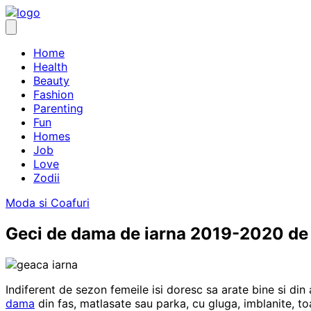
Skip
to
content
Home
Health
Beauty
Fashion
Parenting
Fun
Homes
Job
Love
Zodii
Moda si Coafuri
Geci de dama de iarna 2019-2020 de 
Indiferent de sezon femeile isi doresc sa arate bine si d
dama
din fas, matlasate sau parka, cu gluga, imblanite, t