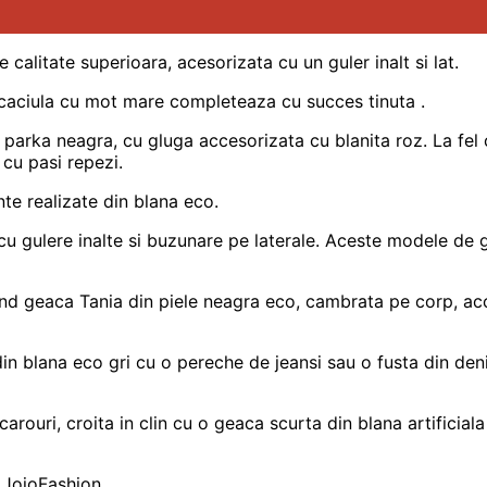
alitate superioara, acesorizata cu un guler inalt si lat.
o caciula cu mot mare completeaza cu succes tinuta .
parka neagra, cu gluga accesorizata cu blanita roz. La fel 
 cu pasi repezi.
te realizate din blana eco.
gulere inalte si buzunare pe laterale. Aceste modele de geci
 geaca Tania din piele neagra eco, cambrata pe corp, acces
n blana eco gri cu o pereche de jeansi sau o fusta din denim
carouri, croita in clin cu o geaca scurta din blana artificia
 JojoFashion.