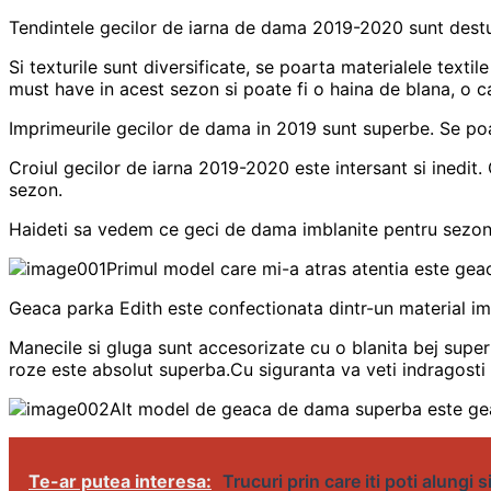
Tendintele gecilor de iarna de dama 2019-2020 sunt destul 
Si texturile sunt diversificate, se poarta materialele texti
must have in acest sezon si poate fi o haina de blana, o 
Imprimeurile gecilor de dama in 2019 sunt superbe. Se poar
Croiul gecilor de iarna 2019-2020 este intersant si inedit. C
sezon.
Haideti sa vedem ce geci de dama imblanite pentru sezon
Primul model care mi-a atras atentia este gea
Geaca parka Edith este confectionata dintr-un material imp
Manecile si gluga sunt accesorizate cu o blanita bej superb
roze este absolut superba.Cu siguranta va veti indragosti
Alt model de geaca de dama superba este gea
Te-ar putea interesa:
Trucuri prin care iti poti alungi s