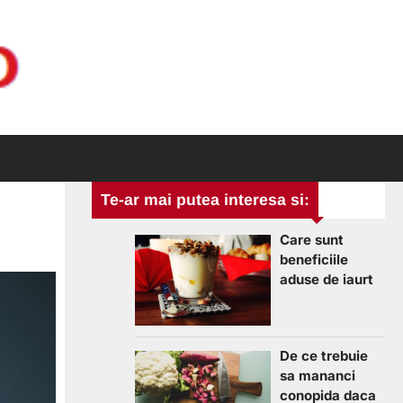
Te-ar mai putea interesa si:
Care sunt
beneficiile
aduse de iaurt
De ce trebuie
sa mananci
conopida daca