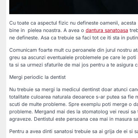
Cu toate ca aspectul fizic nu defineste oamenii, acesta
bine in pielea noastra. A avea o
dantura sanatoasa
treb
ne defineste. Asa ca trebuie sa faci tot ce iti sta in put
Comunicam foarte mult cu peroanele din jurul nostru atat 
greu sa ascunzi eventualele problemele pe care le poti
ta si sa urmezi sfaturile de mai jos pentru a te asigur
Mergi periodic la dentist
Nu trebuie sa mergi la medicul dentinst doar atunci cand
totalitate culoarea naturala deoarece s-ar putea sa fie 
scuti de multe probleme. Spre exemplu poti merge o data
probleme. Mergand mai des la stomatolog vei reusi sa tra
agraveze. Dentistul este persoana cea mai in masura sa i
Pentru a avea dinti sanatosi trebuie sa ai grija de ei si sa