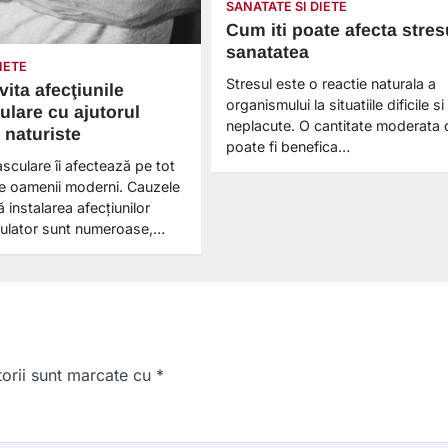
SANATATE SI DIETE
Cum iti poate afecta stres
sanatatea
IETE
Stresul este o reactie naturala a
ita afecţiunile
organismului la situatiile dificile si
ulare cu ajutorul
neplacute. O cantitate moderata 
 naturiste
poate fi benefica…
asculare îi afectează pe tot
re oamenii moderni. Cauzele
 instalarea afecţiunilor
rculator sunt numeroase,…
torii sunt marcate cu
*