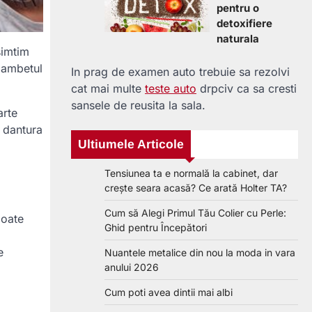
pentru o
detoxifiere
naturala
simtim
 zambetul
In prag de examen auto trebuie sa rezolvi
cat mai multe
teste auto
drpciv ca sa cresti
sansele de reusita la sala.
arte
 dantura
Ultiumele Articole
Tensiunea ta e normală la cabinet, dar
crește seara acasă? Ce arată Holter TA?
Cum să Alegi Primul Tău Colier cu Perle:
poate
Ghid pentru Începători
e
Nuantele metalice din nou la moda in vara
anului 2026
Cum poti avea dintii mai albi