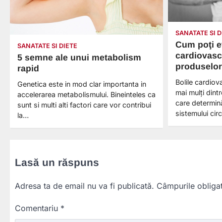
SANATATE SI D
Cum poţi ev
SANATATE SI DIETE
cardiovasc
5 semne ale unui metabolism
produselor
rapid
Bolile cardiov
Genetica este in mod clar importanta in
mai mulţi dint
accelerarea metabolismului. Bineinteles ca
care determină
sunt si multi alti factori care vor contribui
sistemului ci
la…
Lasă un răspuns
Adresa ta de email nu va fi publicată.
Câmpurile obliga
Comentariu
*