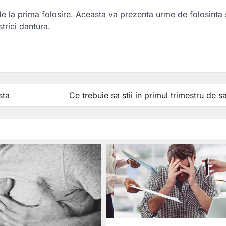
ni de la prima folosire. Aceasta va prezenta urme de folosinta 
strici dantura.
ză
sta
Ce trebuie sa stii in primul trimestru de s