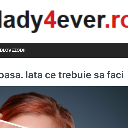
B
LOVE
ZODII
asa. Iata ce trebuie sa faci