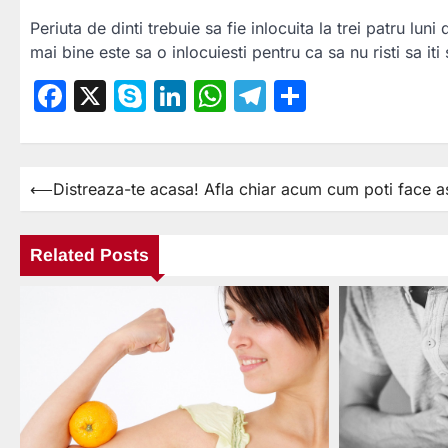
Periuta de dinti trebuie sa fie inlocuita la trei patru lu
mai bine este sa o inlocuiesti pentru ca sa nu risti sa iti 
Facebook
X
Skype
LinkedIn
WhatsApp
Telegram
Partajea
⟵
Distreaza-te acasa! Afla chiar acum cum poti face a
Navigare
în
articole
Related Posts