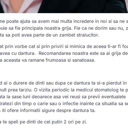
 ne poate ajuta sa avem mai multa incredere in noi si sa ne 
uie sa fie principala noastra grija. Fie ca ne dorim sau nu,
inta sa poti avea parte de un zambet stralucitor.
prin vorbe cat si prin priviri si mimica de aceea ti-ar fi fo
 avea cu dantura. Recomandarea noastra este sa ai grija de
a ca aceasta va ramane frumoasa si sanatoasa.
 ai o durere de dinti sau dupa ce dantura ta si-a pierdut in
mult prea tarziu. O vizita periodic la medicul stomatolog te 
 la sase luni deoarece asa vei reusi sa previi eventualele
tezi din timp o carie sau o infectie inainte ca situatia sa s
ti ofere informatii sigure despre dantura ta.
 te speli pe dinti de cel putin 2 ori pe zi.