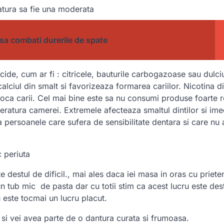
atura sa fie una moderata
a sa combati durerile de spate
cide, cum ar fi : citricele, bauturile carbogazoase sau dulciu
ciul din smalt si favorizeaza formarea cariilor. Nicotina di
voca carii. Cel mai bine este sa nu consumi produse foarte r
eratura camerei. Extremele afecteaza smaltul dintilor si ime
a persoanele care sufera de sensibilitate dentara si care nu 
 periuta
 destul de dificil., mai ales daca iei masa in oras cu prieten
 un tub mic de pasta dar cu totii stim ca acest lucru este des
u este tocmai un lucru placut.
a si vei avea parte de o dantura curata si frumoasa.