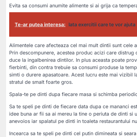
Evita sa consumi anumite alimente si ai grija ca temper
Te-ar putea interesa:
Iata exercitii care te vor ajut
Alimentele care afecteaza cel mai mult dintii sunt cele a
Prin descompunere, acestea produc acizi care distrug cal
duce la ingalbenirea dintilor. In plus aceasta poate pro
fierbinti, din contra trebuie sa consumi produse la temp
simti o durere apasatoare. Acest lucru este mai vizibil l
stratul de smalt foarte gros.
Spala-te pe dinti dupa fiecare masa si schimba periodic
Sa te speli pe dinti de fiecare data dupa ce mananci este
idee buna ar fii sa ai mereu la tine o periuta de dinti si
anevoios iar spalatul pe dinti in toaleta restaurantului n
Incearca sa te speli pe dinti cel putin dimineata si sear