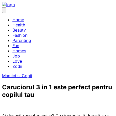
Skip
to
content
Home
Health
Beauty
Fashion
Parenting
Fun
Homes
Job
Love
Zodii
Mamici si Copii
Caruciorul 3 in 1 este perfect pentru
copilul tau
Ai devenit recent mamica? Cu siguranta iti doresti sa ai