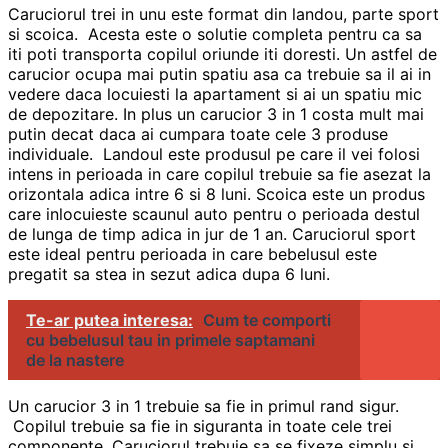
Caruciorul trei in unu este format din landou, parte sport
si scoica. Acesta este o solutie completa pentru ca sa
iti poti transporta copilul oriunde iti doresti. Un astfel de
carucior ocupa mai putin spatiu asa ca trebuie sa il ai in
vedere daca locuiesti la apartament si ai un spatiu mic
de depozitare. In plus un carucior 3 in 1 costa mult mai
putin decat daca ai cumpara toate cele 3 produse
individuale. Landoul este produsul pe care il vei folosi
intens in perioada in care copilul trebuie sa fie asezat la
orizontala adica intre 6 si 8 luni. Scoica este un produs
care inlocuieste scaunul auto pentru o perioada destul
de lunga de timp adica in jur de 1 an. Caruciorul sport
este ideal pentru perioada in care bebelusul este
pregatit sa stea in sezut adica dupa 6 luni.
Te-ar putea interesa:
Cum te comporti
cu bebelusul tau in primele saptamani
de la nastere
Un carucior 3 in 1 trebuie sa fie in primul rand sigur.
Copilul trebuie sa fie in siguranta in toate cele trei
componente. Caruciorul trebuie sa se fixeze simplu si