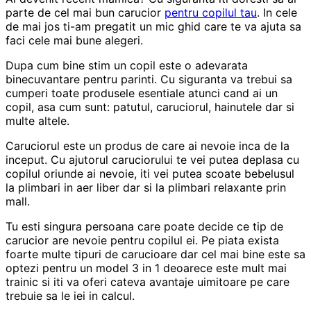
parte de cel mai bun carucior
pentru copilul tau
. In cele
de mai jos ti-am pregatit un mic ghid care te va ajuta sa
faci cele mai bune alegeri.
Dupa cum bine stim un copil este o adevarata
binecuvantare pentru parinti. Cu siguranta va trebui sa
cumperi toate produsele esentiale atunci cand ai un
copil, asa cum sunt: patutul, caruciorul, hainutele dar si
multe altele.
Caruciorul este un produs de care ai nevoie inca de la
inceput. Cu ajutorul caruciorului te vei putea deplasa cu
copilul oriunde ai nevoie, iti vei putea scoate bebelusul
la plimbari in aer liber dar si la plimbari relaxante prin
mall.
Tu esti singura persoana care poate decide ce tip de
carucior are nevoie pentru copilul ei. Pe piata exista
foarte multe tipuri de carucioare dar cel mai bine este sa
optezi pentru un model 3 in 1 deoarece este mult mai
trainic si iti va oferi cateva avantaje uimitoare pe care
trebuie sa le iei in calcul.