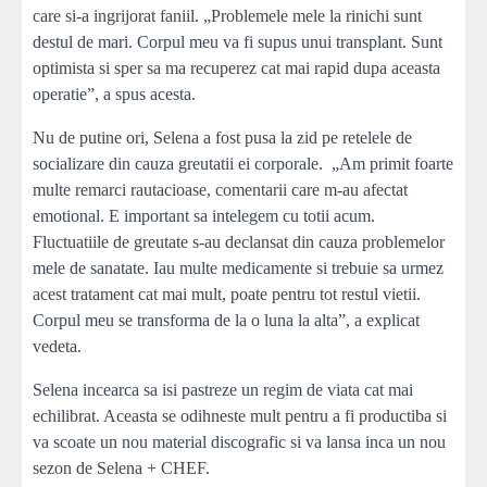
care si-a ingrijorat faniil. „Problemele mele la rinichi sunt
destul de mari. Corpul meu va fi supus unui transplant. Sunt
optimista si sper sa ma recuperez cat mai rapid dupa aceasta
operatie”, a spus acesta.
Nu de putine ori, Selena a fost pusa la zid pe retelele de
socializare din cauza greutatii ei corporale. „Am primit foarte
multe remarci rautacioase, comentarii care m-au afectat
emotional. E important sa intelegem cu totii acum.
Fluctuatiile de greutate s-au declansat din cauza problemelor
mele de sanatate. Iau multe medicamente si trebuie sa urmez
acest tratament cat mai mult, poate pentru tot restul vietii.
Corpul meu se transforma de la o luna la alta”, a explicat
vedeta.
Selena incearca sa isi pastreze un regim de viata cat mai
echilibrat. Aceasta se odihneste mult pentru a fi productiba si
va scoate un nou material discografic si va lansa inca un nou
sezon de Selena + CHEF.