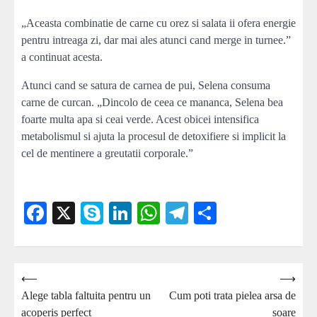
„Aceasta combinatie de carne cu orez si salata ii ofera energie
pentru intreaga zi, dar mai ales atunci cand merge in turnee.”
a continuat acesta.
Atunci cand se satura de carnea de pui, Selena consuma
carne de curcan. „Dincolo de ceea ce mananca, Selena bea
foarte multa apa si ceai verde. Acest obicei intensifica
metabolismul si ajuta la procesul de detoxifiere si implicit la
cel de mentinere a greutatii corporale.”
Facebook
X
Skype
LinkedIn
WhatsApp
Telegram
Partajează
Navigare
⟵
⟶
Alege tabla faltuita pentru un
Cum poti trata pielea arsa de
în
acoperis perfect
soare