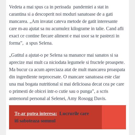
Vedeta a mai spus ca in perioada pandemiei a stat in
carantina si a descoperit noi moduri sanatoase de a gati
mancarea. „Am invatat cateva metode de gatit interesante
care m-au ajutat sa nu acumulez kilograme in talie. Cand afli
exact ce contine fiecare aliment e mai usor sa te pastrezi in
forma”, a spus Selena.
„Gatitul a ajutat-o pe Selena sa manance mai sanatos si sa
aprecize mai mult ca niciodata legumele si fructele proaspete.
Ma bucur ca acum apreciaza atat de mult mancarea proaspata
din ingrediente neprocesate. O mancare sanatoasa este clar
una mai bogata nutritional si mai delicioasa decat cea pe care
o primesti de obicei intr-o cutie sau o punga”, a scris
antrenorul personal al Selenei, Amy Rosogg Davis.
Te-ar putea interesa:
Lucrurile care
iti saboteaza somnul