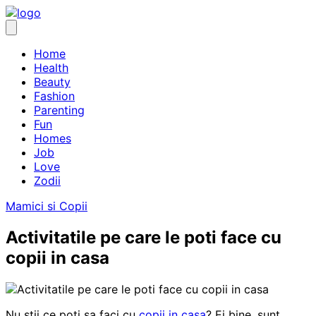
Skip
to
content
Home
Health
Beauty
Fashion
Parenting
Fun
Homes
Job
Love
Zodii
Mamici si Copii
Activitatile pe care le poti face cu
copii in casa
Nu stii ce poti sa faci cu
copii in casa
? Ei bine, sunt