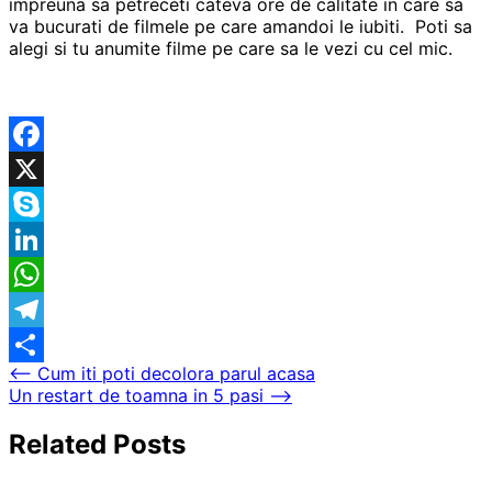
impreuna sa petreceti cateva ore de calitate in care sa
va bucurati de filmele pe care amandoi le iubiti. Poti sa
alegi si tu anumite filme pe care sa le vezi cu cel mic.
Facebook
X
Skype
LinkedIn
WhatsApp
Telegram
Navigare
⟵
Cum iti poti decolora parul acasa
Partajează
Un restart de toamna in 5 pasi
⟶
în
articole
Related Posts