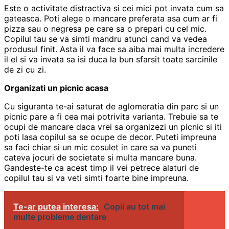
Este o activitate distractiva si cei mici pot invata cum sa
gateasca. Poti alege o mancare preferata asa cum ar fi
pizza sau o negresa pe care sa o prepari cu cel mic.
Copilul tau se va simti mandru atunci cand va vedea
produsul finit. Asta il va face sa aiba mai multa incredere
il el si va invata sa isi duca la bun sfarsit toate sarcinile
de zi cu zi.
Organizati un picnic acasa
Cu siguranta te-ai saturat de aglomeratia din parc si un
picnic pare a fi cea mai potrivita varianta. Trebuie sa te
ocupi de mancare daca vrei sa organizezi un picnic si iti
poti lasa copilul sa se ocupe de decor. Puteti impreuna
sa faci chiar si un mic cosulet in care sa va puneti
cateva jocuri de societate si multa mancare buna.
Gandeste-te ca acest timp il vei petrece alaturi de
copilul tau si va veti simti foarte bine impreuna.
Te-ar putea interesa:
Copii au tot mai
multe probleme dentare