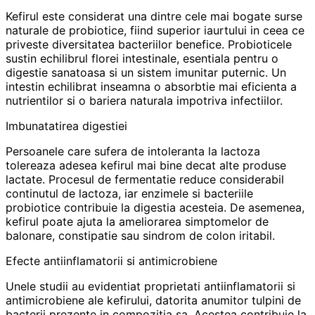
Kefirul este considerat una dintre cele mai bogate surse
naturale de probiotice, fiind superior iaurtului in ceea ce
priveste diversitatea bacteriilor benefice. Probioticele
sustin echilibrul florei intestinale, esentiala pentru o
digestie sanatoasa si un sistem imunitar puternic. Un
intestin echilibrat inseamna o absorbtie mai eficienta a
nutrientilor si o bariera naturala impotriva infectiilor.
Imbunatatirea digestiei
Persoanele care sufera de intoleranta la lactoza
tolereaza adesea kefirul mai bine decat alte produse
lactate. Procesul de fermentatie reduce considerabil
continutul de lactoza, iar enzimele si bacteriile
probiotice contribuie la digestia acesteia. De asemenea,
kefirul poate ajuta la ameliorarea simptomelor de
balonare, constipatie sau sindrom de colon iritabil.
Efecte antiinflamatorii si antimicrobiene
Unele studii au evidentiat proprietati antiinflamatorii si
antimicrobiene ale kefirului, datorita anumitor tulpini de
bacterii prezente in compozitia sa. Acestea contribuie la