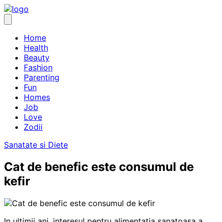
Skip
to
content
Home
Health
Beauty
Fashion
Parenting
Fun
Homes
Job
Love
Zodii
Sanatate si Diete
Cat de benefic este consumul de
kefir
In ultimii ani, interesul pentru alimentatia sanatoasa a