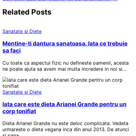
în
articole
Related Posts
Sanatate si Diete
Mentine-ti dantura sanatoasa. Iata ce trebuie
sa faci
Cu toate ca aspectul fizic nu defineste oamenii, acesta
ne poate ajuta sa avem mai multa incredere in noi si…
Sanatate si Diete
Iata care este dieta Arianei Grande pentru un
corp tonifiat
Dieta Arianei Grande nu este deloc complicata. Vedeta
urmareste o dieta vegana inca din anul 2013. De atunci
si pana…