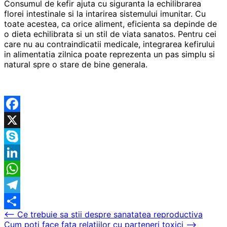
Consumul de kefir ajuta cu siguranta la echilibrarea
florei intestinale si la intarirea sistemului imunitar. Cu
toate acestea, ca orice aliment, eficienta sa depinde de
o dieta echilibrata si un stil de viata sanatos. Pentru cei
care nu au contraindicatii medicale, integrarea kefirului
in alimentatia zilnica poate reprezenta un pas simplu si
natural spre o stare de bine generala.
Facebook
X
Skype
LinkedIn
WhatsApp
Telegram
Navigare
⟵
Ce trebuie sa stii despre sanatatea reproductiva
Partajează
Cum poti face fata relatiilor cu parteneri toxici
⟶