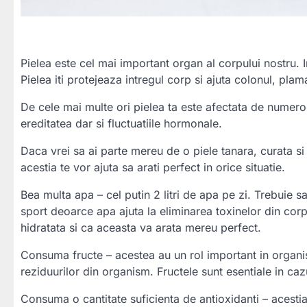
Pielea este cel mai important organ al corpului nostru. I
Pielea iti protejeaza intregul corp si ajuta colonul, plaman
De cele mai multe ori pielea ta este afectata de numerosi
ereditatea dar si fluctuatiile hormonale.
Daca vrei sa ai parte mereu de o piele tanara, curata si
acestia te vor ajuta sa arati perfect in orice situatie.
Bea multa apa – cel putin 2 litri de apa pe zi. Trebuie 
sport deoarce apa ajuta la eliminarea toxinelor din co
hidratata si ca aceasta va arata mereu perfect.
Consuma fructe – acestea au un rol important in organism
reziduurilor din organism. Fructele sunt esentiale in cazul
Consuma o cantitate suficienta de antioxidanti – acestia 