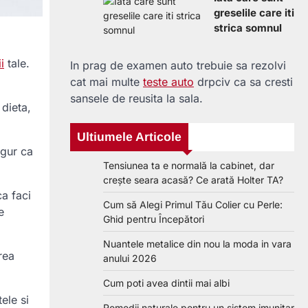
greselile care iti
strica somnul
i
tale.
In prag de examen auto trebuie sa rezolvi
cat mai multe
teste auto
drpciv ca sa cresti
sansele de reusita la sala.
 dieta,
Ultiumele Articole
igur ca
Tensiunea ta e normală la cabinet, dar
crește seara acasă? Ce arată Holter TA?
ca faci
Cum să Alegi Primul Tău Colier cu Perle:
e
Ghid pentru Începători
Nuantele metalice din nou la moda in vara
rea
anului 2026
Cum poti avea dintii mai albi
ele si
Remedii naturale pentru un sistem imunitar