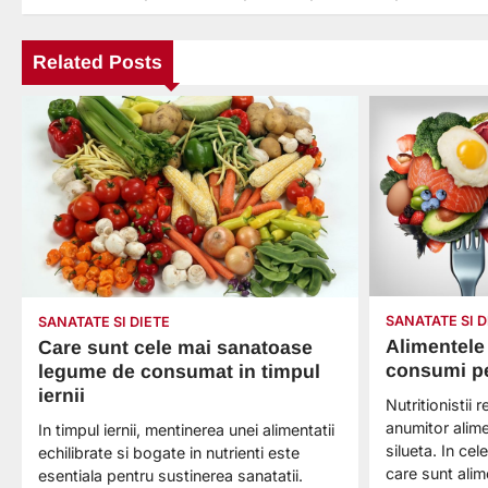
în
articole
Related Posts
SANATATE SI D
SANATATE SI DIETE
Alimentele 
Care sunt cele mai sanatoase
consumi pe
legume de consumat in timpul
iernii
Nutritionisti
anumitor alim
In timpul iernii, mentinerea unei alimentatii
silueta. In ce
echilibrate si bogate in nutrienti este
care sunt ali
esentiala pentru sustinerea sanatatii.