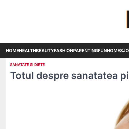
Skip
to
content
HOME
HEALTH
BEAUTY
FASHION
PARENTING
FUN
HOMES
JO
SANATATE SI DIETE
Totul despre sanatatea pie