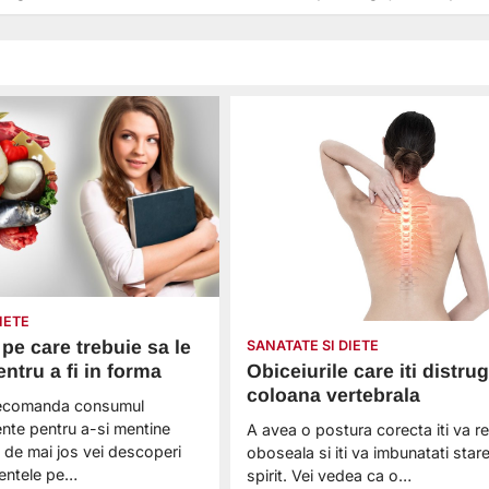
IETE
pe care trebuie sa le
SANATATE SI DIETE
ntru a fi in forma
Obiceiurile care iti distrug
coloana vertebrala
i recomanda consumul
ente pentru a-si mentine
A avea o postura corecta iti va r
le de mai jos vei descoperi
oboseala si iti va imbunatati star
mentele pe…
spirit. Vei vedea ca o…