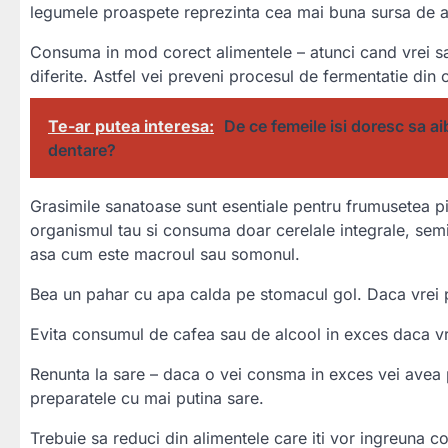
legumele proaspete reprezinta cea mai buna sursa de ant
Consuma in mod corect alimentele – atunci cand vrei sa 
diferite. Astfel vei preveni procesul de fermentatie din c
Te-ar putea interesa:
De ce femeile isi doresc sa a
dentare?
Grasimile sanatoase sunt esentiale pentru frumusetea pie
organismul tau si consuma doar cerelale integrale, semin
asa cum este macroul sau somonul.
Bea un pahar cu apa calda pe stomacul gol. Daca vrei
Evita consumul de cafea sau de alcool in exces daca vre
Renunta la sare – daca o vei consma in exces vei avea p
preparatele cu mai putina sare.
Trebuie sa reduci din alimentele care iti vor ingreuna co