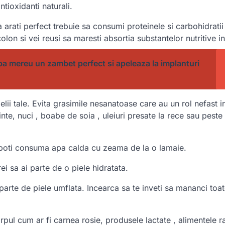
ioxidanti naturali.
arati perfect trebuie sa consumi proteinele si carbohidratii
olon si vei reusi sa maresti absortia substantelor nutritive i
iba mereu un zambet perfect si apeleaza la implanturi
lii tale. Evita grasimile nesanatoase care au un rol nefast i
te, nuci , boabe de soia , uleiuri presate la rece sau peste
 poti consuma apa calda cu zeama de la o lamaie.
i sa ai parte de o piele hidratata.
arte de piele umflata. Incearca sa te inveti sa mananci toa
rpul cum ar fi carnea rosie, produsele lactate , alimentele r