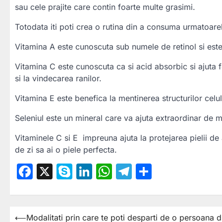
sau cele prajite care contin foarte multe grasimi.
Totodata iti poti crea o rutina din a consuma urmatoarel
Vitamina A este cunoscuta sub numele de retinol si este
Vitamina C este cunoscuta ca si acid absorbic si ajuta fo
si la vindecarea ranilor.
Vitamina E este benefica la mentinerea structurilor celu
Seleniul este un mineral care va ajuta extraordinar de mul
Vitaminele C si E impreuna ajuta la protejarea pielii de a
de zi sa ai o piele perfecta.
Facebook
X
Skype
LinkedIn
WhatsApp
Telegram
Partajea
⟵
Modalitati prin care te poti desparti de o persoana 
Navigare