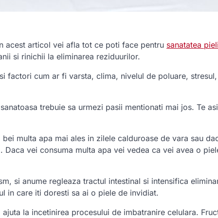
n acest articol vei afla tot ce poti face pentru
sanatatea pieli
ii si rinichii la eliminarea reziduurilor.
 factori cum ar fi varsta, clima, nivelul de poluare, stresul,
 sanatoasa trebuie sa urmezi pasii mentionati mai jos. Te as
sa bei multa apa mai ales in zilele calduroase de vara sau da
rp. Daca vei consuma multa apa vei vedea ca vei avea o piel
, si anume regleaza tractul intestinal si intensifica elimina
 in care iti doresti sa ai o piele de invidiat.
ajuta la incetinirea procesului de imbatranire celulara. Fruct