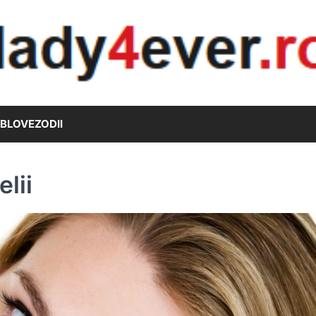
B
LOVE
ZODII
lii