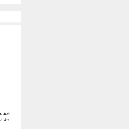
educe
ea de